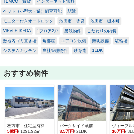
TEMCO 賃貸
インターネット無料
ペット（小型犬・猫）飼育可能
駅近
モニター付きオートロック
池田市 賃貸
池田市 槻木町
VIEVLE IKEDA
1フロア2戸
築浅物件
こだわりの内装
敷地内ゴミ置き場
角部屋
エアコン設備
照明設備
駐輪場
1LDK
システムキッチン
当社管理物件
鉄骨造
おすすめ物件
枚方市 住宅型有料老人ホーム 一棟貸し
パークサイド蔵前
ヴィーブル
5億円
/ 1291.92㎡
8.5万円
/ 2LDK
30万円
/ 3L