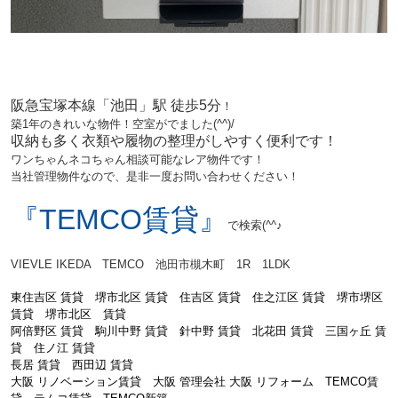
阪急宝塚本線「池田」駅 徒歩5分
！
築1年のきれいな物件！空室がでました(^^)/
収納も多く衣類や履物の整理がしやすく便利です！
ワンちゃんネコちゃん相談可能なレア物件です！
当社管理物件なので、
是非一度お問い合わせください！
『TEMCO賃貸』
で検索(^^♪
VIEVLE IKEDA TEMCO 池田市槻木町 1R 1LDK
東住吉区 賃貸 堺市北区 賃貸 住吉区 賃貸 住之江区 賃貸 堺市堺区
賃貸 堺市北区 賃貸
阿倍野区 賃貸
駒川中野 賃貸 針中野 賃貸 北花田 賃貸 三国ヶ丘 賃
貸 住ノ江 賃貸
長居 賃貸 西田辺 賃貸
大阪 リノベーション賃貸 大阪 管理会社 大阪 リフォーム TEMCO賃