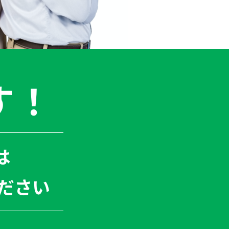
す！
は
ださい