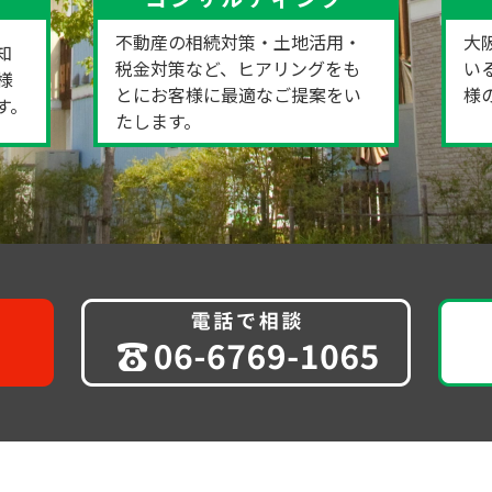
不動産の相続対策・土地活用・
大
知
税金対策など、ヒアリングをも
い
様
とにお客様に最適なご提案をい
様
す。
たします。