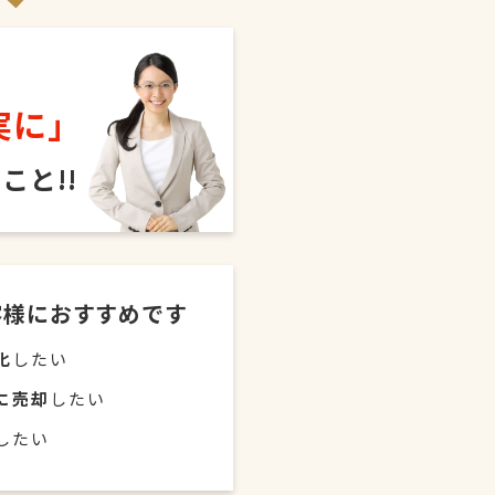
実に｣
こと!!
客様におすすめです
化
したい
に売却
したい
したい