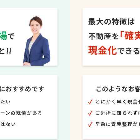
最大の特徴は
場
｢確
で
不動産を
現金化
!!
できる
におすすめです
このようなお
りたい
とにかく
早く現金
ローンの残債
がある
ご近所に
知られず
ではない
早急に資産整理
が