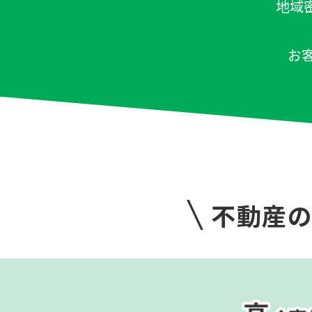
地域
お
不動産