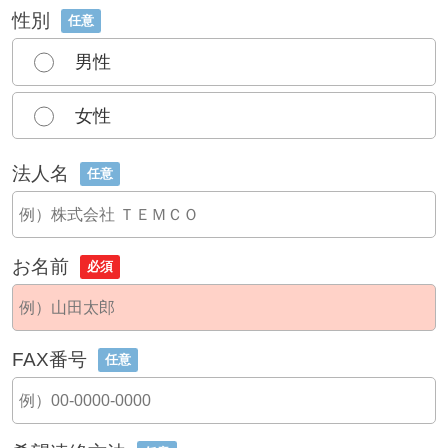
性別
任意
男性
女性
法人名
任意
お名前
必須
FAX番号
任意