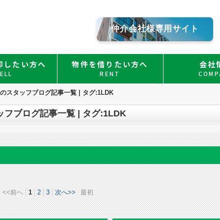
仲介会社様専用サイト
却したい方へ
物件を借りたい方へ
会社
ELL
RENT
COMP
スタッフブログ記事一覧 | タグ:1LDK
ブログ記事一覧 | タグ:1LDK
<<前へ
1
2
3
次へ>>
最初