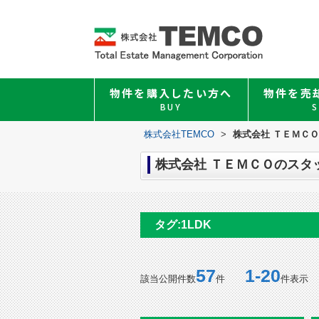
物件を購入したい方へ
物件を売
BUY
S
株式会社TEMCO
>
株式会社 ＴＥＭＣＯの
株式会社 ＴＥＭＣＯのスタッフ
タグ:1LDK
57
1-20
該当公開件数
件
件表示