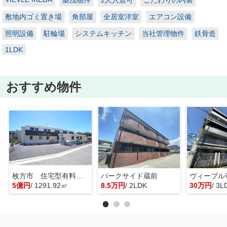
築浅物件
2人入居可
こだわりの内装
敷地内ゴミ置き場
角部屋
全居室洋室
エアコン設備
照明設備
駐輪場
システムキッチン
当社管理物件
鉄骨造
1LDK
おすすめ物件
枚方市 住宅型有料老人ホーム 一棟貸し
パークサイド蔵前
ヴィーブル
5億円
/ 1291.92㎡
8.5万円
/ 2LDK
30万円
/ 3L