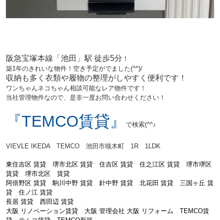
阪急宝塚本線「池田」駅 徒歩5分
！
築1年のきれいな物件！空き予定がでました(^^)/
収納も多く衣類や履物の整理がしやすく便利です！
ワンちゃんネコちゃん相談可能なレア物件です！
当社管理物件なので、
是非一度お問い合わせください！
『TEMCO賃貸』
で検索(^^♪
VIEVLE IKEDA TEMCO 池田市槻木町 1R 1LDK
東住吉区 賃貸 堺市北区 賃貸 住吉区 賃貸 住之江区 賃貸 堺市堺区
賃貸 堺市北区 賃貸
阿倍野区 賃貸
駒川中野 賃貸 針中野 賃貸 北花田 賃貸 三国ヶ丘 賃
貸 住ノ江 賃貸
長居 賃貸 西田辺 賃貸
大阪 リノベーション賃貸 大阪 管理会社 大阪 リフォーム TEMCO賃