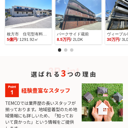
枚方市 住宅型有料老人ホーム 一棟貸し
パークサイド蔵前
ヴィーブル
5億円
/ 1291.92㎡
8.5万円
/ 2LDK
30万円
/ 3L
3
選ばれる
つの理由
経験豊富なスタッフ
TEMCOでは業界歴の長いスタッフが
揃っております。地域密着型のため地
域情報にも詳しいため、「知ってお
いて良かった」という情報をご提供