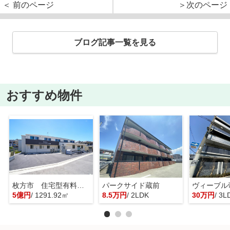
＜ 前のページ
＞次のページ
ブログ記事一覧を見る
おすすめ物件
枚方市 住宅型有料老人ホーム 一棟貸し
パークサイド蔵前
ヴィーブル
5億円
/ 1291.92㎡
8.5万円
/ 2LDK
30万円
/ 3L