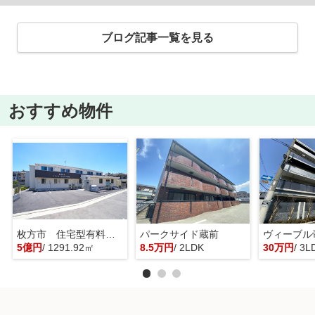
ブログ記事一覧を見る
おすすめ物件
枚方市 住宅型有料老人ホーム 一棟貸し
パークサイド蔵前
ヴィーブル
5億円
/ 1291.92㎡
8.5万円
/ 2LDK
30万円
/ 3L