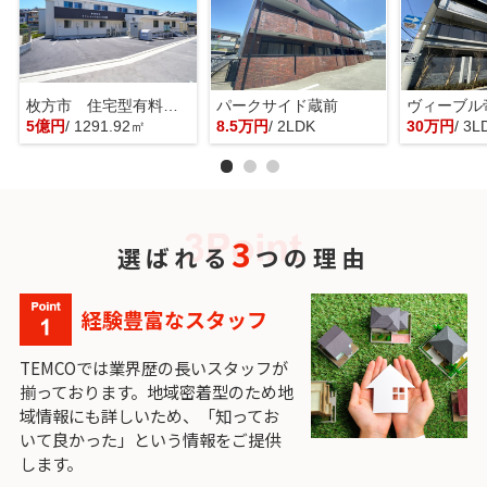
枚方市 住宅型有料老人ホーム 一棟貸し
パークサイド蔵前
ヴィーブル
5億円
/ 1291.92㎡
8.5万円
/ 2LDK
30万円
/ 3L
3
選ばれる
つの理由
経験豊富なスタッフ
TEMCOでは業界歴の長いスタッフが
揃っております。地域密着型のため地
域情報にも詳しいため、「知ってお
いて良かった」という情報をご提供
します。