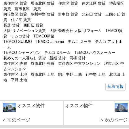
東住吉区 賃貸 堺市北区 賃貸 住吉区 賃貸 住之江区 賃貸 堺市堺区
賃貸 堺市北区 賃貸
阿倍野区 賃貸
駒川中野 賃貸 針中野 賃貸 北花田 賃貸 三国ヶ丘 賃
貸 住ノ江 賃貸
長居 賃貸 西田辺 賃貸
大阪 リノベーション賃貸 大阪 管理会社 大阪 リフォーム TEMCO賃
貸 テムコ賃貸 TEMCO新築
TEMCO SUUMO TEMCO at home テムコ スーモ テムコ アットホ
ーム
TEMCO シャーメゾン テムコ Dルーム TEMCO ハウスメーカー
初めての一人暮らし 賃貸 新婚 賃貸 同棲 賃貸
東住吉区 売買 堺市北区 売買 東住吉区 中古マンション 堺市北区 中
古マンション
東住吉区 土地 堺市北区 土地 駒川中野 土地 針中野 土地 北花田 土
地 平野 土地
新着情報
オススメ物件
オススメ物件
＜ 前のページ
＞次のページ