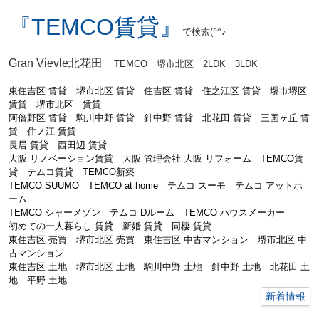
『TEMCO賃貸』
で検索(^^♪
Gran Vievle北花田
TEMCO 堺市北区
2LDK 3LDK
東住吉区 賃貸 堺市北区 賃貸 住吉区 賃貸 住之江区 賃貸 堺市堺区
賃貸 堺市北区 賃貸
阿倍野区 賃貸
駒川中野 賃貸 針中野 賃貸 北花田 賃貸 三国ヶ丘 賃
貸 住ノ江 賃貸
長居 賃貸 西田辺 賃貸
大阪 リノベーション賃貸 大阪 管理会社 大阪 リフォーム TEMCO賃
貸 テムコ賃貸 TEMCO新築
TEMCO SUUMO TEMCO at home テムコ スーモ テムコ アットホ
ーム
TEMCO シャーメゾン テムコ Dルーム TEMCO ハウスメーカー
初めての一人暮らし 賃貸 新婚 賃貸 同棲 賃貸
東住吉区 売買 堺市北区 売買 東住吉区 中古マンション 堺市北区 中
古マンション
東住吉区 土地 堺市北区 土地 駒川中野 土地 針中野 土地 北花田 土
地 平野 土地
新着情報