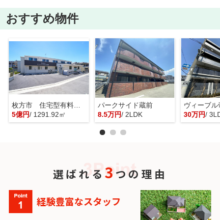
おすすめ物件
枚方市 住宅型有料老人ホーム 一棟貸し
パークサイド蔵前
ヴィーブル
5億円
/ 1291.92㎡
8.5万円
/ 2LDK
30万円
/ 3L
3
選ばれる
つの理由
経験豊富なスタッフ