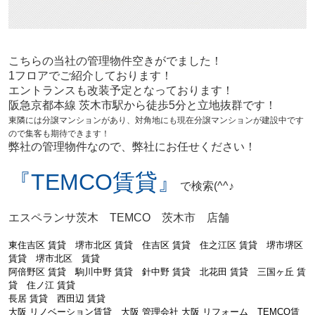
こち
ら
の当社の管理物件空きがでました！
1フロアでご紹介しております！
エントランスも改装予定となっております！
阪急京都本線 茨木市駅から徒歩5分と立地抜群です！
東隣には分譲マンションがあり、対角地にも現在分譲マンションが建設中です
ので集客も期待できます！
弊社の管理物件なので、弊社にお任せください！
『TEMCO賃貸』
で検索(^^♪
エスペランサ茨木 TEMCO 茨木市 店舗
東住吉区 賃貸 堺市北区 賃貸 住吉区 賃貸 住之江区 賃貸 堺市堺区
賃貸 堺市北区 賃貸
阿倍野区 賃貸
駒川中野 賃貸 針中野 賃貸 北花田 賃貸 三国ヶ丘 賃
貸 住ノ江 賃貸
長居 賃貸 西田辺 賃貸
大阪 リノベーション賃貸 大阪 管理会社 大阪 リフォーム TEMCO賃