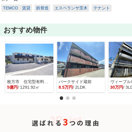
TEMCO 賃貸
鉄骨造
エスペランサ茨木
テナント
おすすめ物件
枚方市 住宅型有料老人ホーム 一棟貸し
パークサイド蔵前
ヴィーブル
5億円
/ 1291.92㎡
8.5万円
/ 2LDK
30万円
/ 3L
3
選ばれる
つの理由