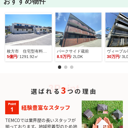
おすすめ物件
枚方市 住宅型有料老人ホーム 一棟貸し
パークサイド蔵前
ヴィーブル
5億円
/ 1291.92㎡
8.5万円
/ 2LDK
30万円
/ 3L
3
選ばれる
つの理由
経験豊富なスタッフ
TEMCOでは業界歴の長いスタッフが
揃っております。地域密着型のため地