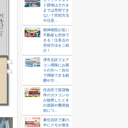
ド跡地はそのま
までは売却でき
ない？売却方法
や注意...
精神病院が近い
不動産も売却で
きる！注意点や
売却方法をご紹
介！
堺市北区でエア
コン掃除にお困
りの方へ！自分
で掃除できる範
囲や方...
住吉区で賃貸物
件のガスコンロ
が故障したとき
の原因や費用負
担につ...
東住吉区で家の
中にクモが発生