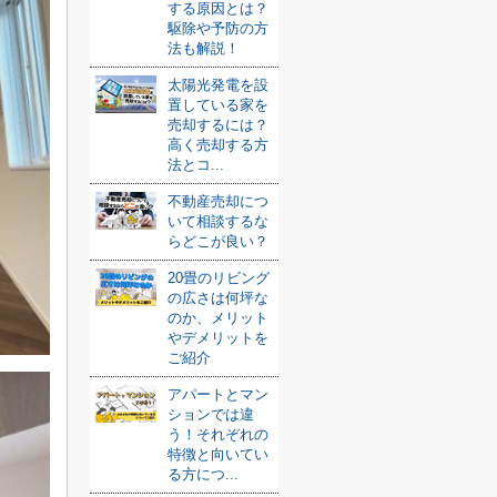
する原因とは？
駆除や予防の方
法も解説！
太陽光発電を設
置している家を
売却するには？
高く売却する方
法とコ...
不動産売却につ
いて相談するな
らどこが良い？
20畳のリビング
の広さは何坪な
のか、メリット
やデメリットを
ご紹介
アパートとマン
ションでは違
う！それぞれの
特徴と向いてい
る方につ...