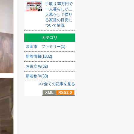
手取り30万円で
一人暮らしか二
人暮らし？借り
る家賃の目安に
ついて解説
カテゴリ
吹田市 ファミリー(1)
新着情報(1832)
お役立ち(32)
新着物件(33)
>>全ての記事を見る
XML
RSS2.0