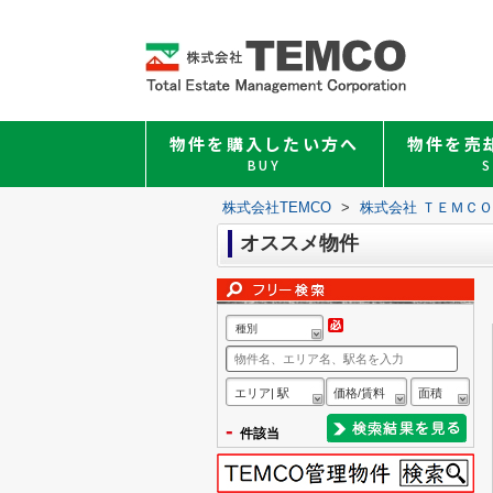
物件を購入したい方へ
物件を売
BUY
S
株式会社TEMCO
>
株式会社 ＴＥＭＣ
オススメ物件
種別
エリア| 駅
価格/賃料
面積
-
件該当