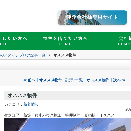
仲介会社様専用サイト
却したい方へ
物件を借りたい方へ
会社
ELL
RENT
COMP
Ｏのスタッフブログ記事一覧
>
オススメ物件
記事一覧
≪ 前へ｜オススメ物件
オススメ物件｜次へ ≫
オススメ物件
カテゴリ：
新着情報
20
住之江区 新築 積水ハウス施工 管理物件 新婚様 オススメ