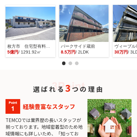
枚方市 住宅型有料老人ホーム 一棟貸し
パークサイド蔵前
ヴィーブル
5億円
/ 1291.92㎡
8.5万円
/ 2LDK
30万円
/ 3L
3
選ばれる
つの理由
経験豊富なスタッフ
TEMCOでは業界歴の長いスタッフが
揃っております。地域密着型のため地
域情報にも詳しいため、「知ってお