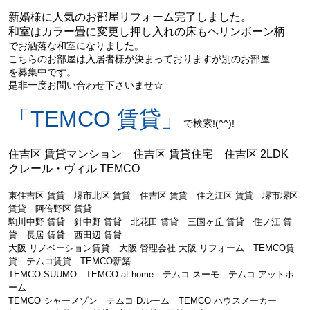
新婚様に人気のお部屋リフォーム完了しました。
和室はカラー畳に変更し押し入れの床もヘリンボーン柄
でお洒落な和室になりました。
こちらのお部屋は入居者様が決まっておりますが別のお部屋
を募集中です。
是非一度お問い合わせ下さいませ☆
「TEMCO 賃貸」
で検索!(^^)!
住吉区 賃貸マンション 住吉区 賃貸住宅 住吉区 2LDK
クレール・ヴィル TEMCO
東住吉区 賃貸 堺市北区 賃貸 住吉区 賃貸 住之江区 賃貸 堺市堺区
賃貸 阿倍野区 賃貸
駒川中野 賃貸 針中野 賃貸 北花田 賃貸 三国ヶ丘 賃貸 住ノ江 賃
貸 長居 賃貸 西田辺 賃貸
大阪 リノベーション賃貸 大阪 管理会社 大阪 リフォーム TEMCO賃
貸 テムコ賃貸 TEMCO新築
TEMCO SUUMO TEMCO at home テムコ スーモ テムコ アットホ
ーム
TEMCO シャーメゾン テムコ Dルーム TEMCO ハウスメーカー