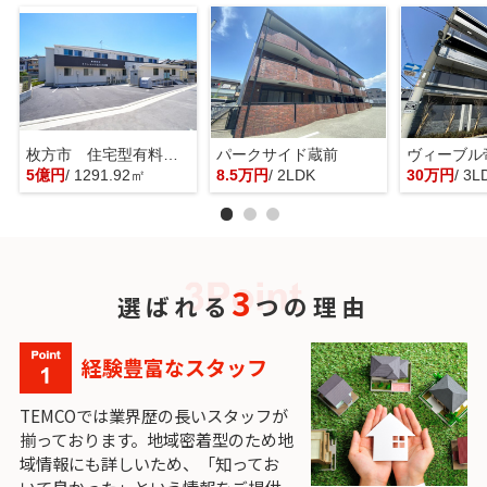
枚方市 住宅型有料老人ホーム 一棟貸し
パークサイド蔵前
ヴィーブル
5億円
/ 1291.92㎡
8.5万円
/ 2LDK
30万円
/ 3L
3
選ばれる
つの理由
経験豊富なスタッフ
TEMCOでは業界歴の長いスタッフが
揃っております。地域密着型のため地
域情報にも詳しいため、「知ってお