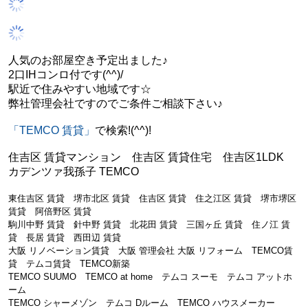
人
気のお部屋空き予定出ました♪
2口IHコンロ付です(^^)/
駅近で住みやすい地域です☆
弊社管理会社ですのでご条件ご相談下さい♪
「TEMCO 賃貸」
で検索!(^^)!
住吉区 賃貸マンション 住吉区 賃貸住宅 住吉区1LDK
カデンツァ我孫子 TEMCO
東住吉区 賃貸 堺市北区 賃貸 住吉区 賃貸 住之江区 賃貸 堺市堺区
賃貸 阿倍野区 賃貸
駒川中野 賃貸 針中野 賃貸 北花田 賃貸 三国ヶ丘 賃貸 住ノ江 賃
貸 長居 賃貸 西田辺 賃貸
大阪 リノベーション賃貸 大阪 管理会社 大阪 リフォーム TEMCO賃
貸 テムコ賃貸 TEMCO新築
TEMCO SUUMO TEMCO at home テムコ スーモ テムコ アットホ
ーム
TEMCO シャーメゾン テムコ Dルーム TEMCO ハウスメーカー