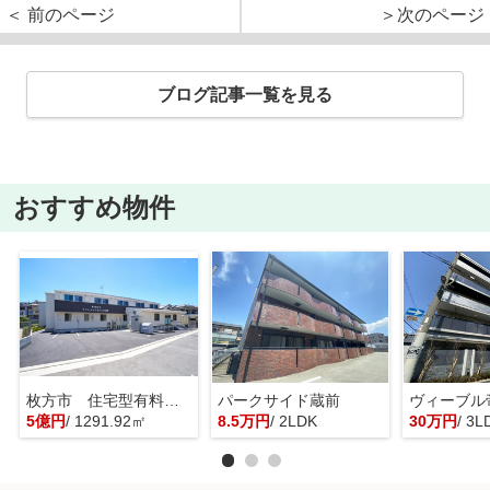
＜ 前のページ
＞次のページ
ブログ記事一覧を見る
おすすめ物件
枚方市 住宅型有料老人ホーム 一棟貸し
パークサイド蔵前
ヴィーブル
5億円
/ 1291.92㎡
8.5万円
/ 2LDK
30万円
/ 3L