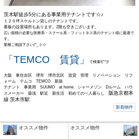
茨木駅徒歩5分にある事業用テナントです☆♪
１２０坪スケルトン貸しのテナントです。
看板の設置場所もあります。2階も空きございます。
広い面積の必要な医療系・スクール系・フィットネス系のテナント様に最適で
す。
業種ご相談下さい(^_-)-☆
「TEMCO 賃貸」
で検索!(^^)!
大阪 東住吉区 堺市 堺市北区 賃貸 管理 リノベーション リフ
ォーム テムコ TEMCO 新築
テナント
事業用 SUUMO at home シャーメゾン Dルーム ハウ
阪急京都本
スメーカー 築浅 駅近
新生活 初めての一人暮らし
線 茨木市駅
新着物件
オススメ物件
オススメ物件