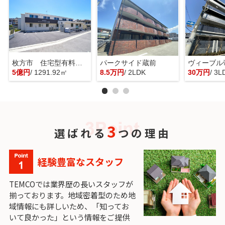
枚方市 住宅型有料老人ホーム 一棟貸し
パークサイド蔵前
ヴィーブル
5億円
/ 1291.92㎡
8.5万円
/ 2LDK
30万円
/ 3L
3
選ばれる
つの理由
経験豊富なスタッフ
TEMCOでは業界歴の長いスタッフが
揃っております。地域密着型のため地
域情報にも詳しいため、「知ってお
いて良かった」という情報をご提供