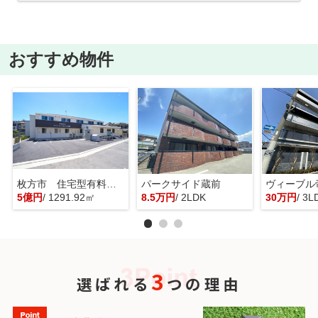
おすすめ物件
枚方市 住宅型有料老人ホーム 一棟貸し
パークサイド蔵前
ヴィーブル
5億円
/ 1291.92㎡
8.5万円
/ 2LDK
30万円
/ 3L
3
選ばれる
つの理由