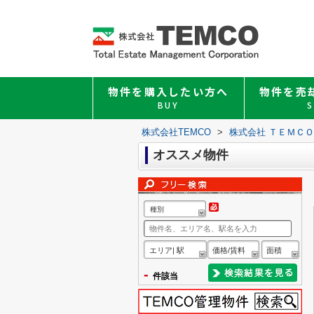
物件を購入したい方へ
物件を売
BUY
S
株式会社TEMCO
>
株式会社 ＴＥＭＣ
オススメ物件
種別
エリア| 駅
価格/賃料
面積
-
件該当