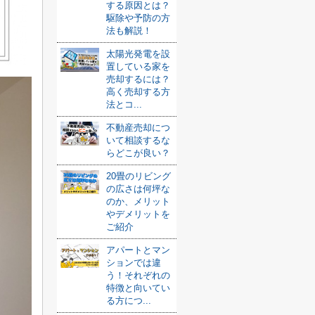
する原因とは？
駆除や予防の方
法も解説！
太陽光発電を設
置している家を
売却するには？
高く売却する方
法とコ...
不動産売却につ
いて相談するな
らどこが良い？
20畳のリビング
の広さは何坪な
のか、メリット
やデメリットを
ご紹介
アパートとマン
ションでは違
う！それぞれの
特徴と向いてい
る方につ...