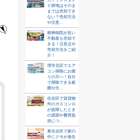
ド跡地はそのま
までは売却でき
ない？売却方法
や注意...
精神病院が近い
不動産も売却で
きる！注意点や
売却方法をご紹
介！
堺市北区でエア
コン掃除にお困
りの方へ！自分
で掃除できる範
囲や方...
住吉区で賃貸物
件のガスコンロ
が故障したとき
の原因や費用負
担につ...
東住吉区で家の
中にクモが発生