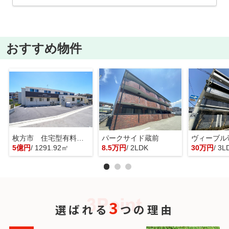
おすすめ物件
枚方市 住宅型有料老人ホーム 一棟貸し
パークサイド蔵前
ヴィーブル
5億円
/ 1291.92㎡
8.5万円
/ 2LDK
30万円
/ 3L
3
選ばれる
つの理由