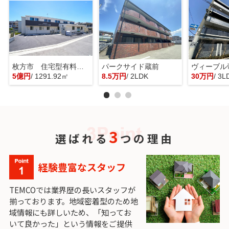
枚方市 住宅型有料老人ホーム 一棟貸し
パークサイド蔵前
ヴィーブル
5億円
/ 1291.92㎡
8.5万円
/ 2LDK
30万円
/ 3L
3
選ばれる
つの理由
経験豊富なスタッフ
TEMCOでは業界歴の長いスタッフが
揃っております。地域密着型のため地
域情報にも詳しいため、「知ってお
いて良かった」という情報をご提供