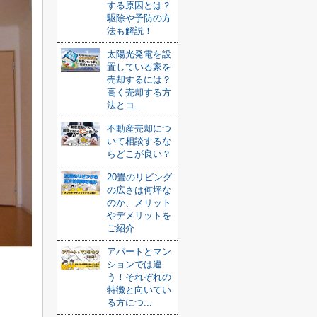
する原因とは？
駆除や予防の方
法も解説！
太陽光発電を設
置している家を
売却するには？
高く売却する方
法とコ...
不動産売却につ
いて相談するな
らどこが良い？
20畳のリビング
の広さは何坪な
のか、メリット
やデメリットを
ご紹介
アパートとマン
ションでは違
う！それぞれの
特徴と向いてい
る方につ...