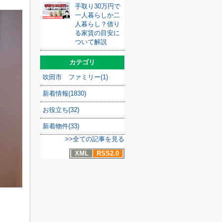
手取り30万円で
一人暮らしか二
人暮らし？借り
る家賃の目安に
ついて解説
カテゴリ
吹田市 ファミリー(1)
新着情報(1830)
お役立ち(32)
新着物件(33)
>>全ての記事を見る
XML
RSS2.0