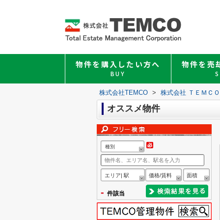
物件を購入したい方へ
物件を売
BUY
S
株式会社TEMCO
>
株式会社 ＴＥＭＣ
オススメ物件
種別
エリア| 駅
価格/賃料
面積
-
件該当