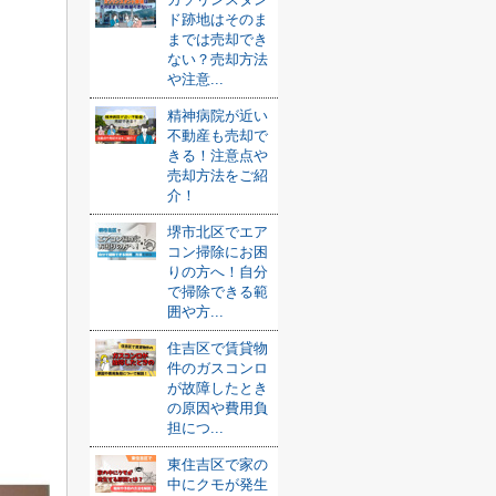
ド跡地はそのま
までは売却でき
ない？売却方法
や注意...
精神病院が近い
不動産も売却で
きる！注意点や
売却方法をご紹
介！
堺市北区でエア
コン掃除にお困
りの方へ！自分
で掃除できる範
囲や方...
住吉区で賃貸物
件のガスコンロ
が故障したとき
の原因や費用負
担につ...
東住吉区で家の
中にクモが発生