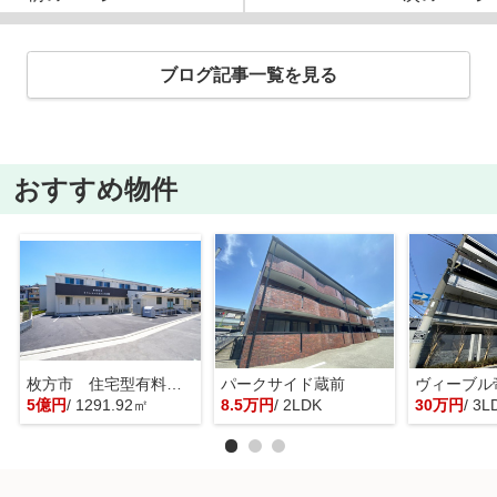
ブログ記事一覧を見る
おすすめ物件
枚方市 住宅型有料老人ホーム 一棟貸し
パークサイド蔵前
ヴィーブル
5億円
/ 1291.92㎡
8.5万円
/ 2LDK
30万円
/ 3L