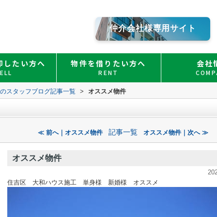
仲介会社様専用サイト
却したい方へ
物件を借りたい方へ
会社
ELL
RENT
COMP
Ｏのスタッフブログ記事一覧
>
オススメ物件
記事一覧
≪ 前へ｜オススメ物件
オススメ物件｜次へ ≫
オススメ物件
20
住吉区 大和ハウス施工 単身様 新婚様 オススメ