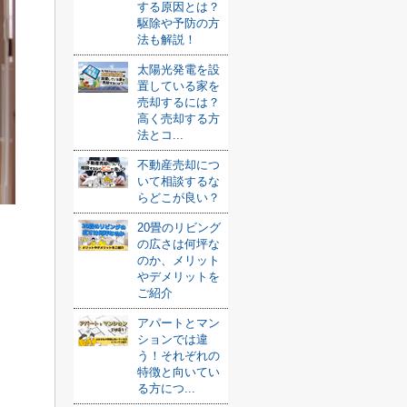
する原因とは？
駆除や予防の方
法も解説！
太陽光発電を設
置している家を
売却するには？
高く売却する方
法とコ...
不動産売却につ
いて相談するな
らどこが良い？
20畳のリビング
の広さは何坪な
のか、メリット
やデメリットを
ご紹介
アパートとマン
ションでは違
う！それぞれの
特徴と向いてい
る方につ...