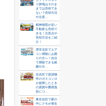
ド跡地はそのま
までは売却でき
ない？売却方法
や注意...
精神病院が近い
不動産も売却で
きる！注意点や
売却方法をご紹
介！
堺市北区でエア
コン掃除にお困
りの方へ！自分
で掃除できる範
囲や方...
住吉区で賃貸物
件のガスコンロ
が故障したとき
の原因や費用負
担につ...
東住吉区で家の
中にクモが発生