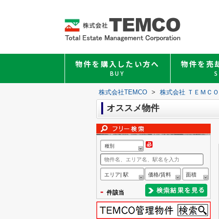
物件を購入したい方へ
物件を売
BUY
S
株式会社TEMCO
>
株式会社 ＴＥＭＣ
オススメ物件
種別
エリア| 駅
価格/賃料
面積
-
件該当