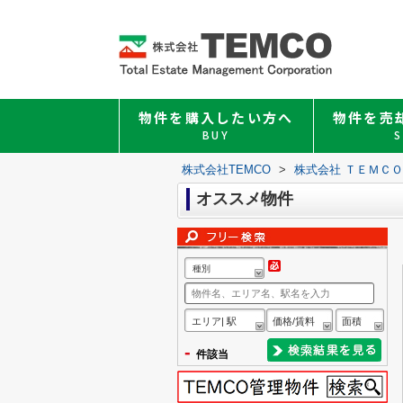
物件を購入したい方へ
物件を売
BUY
S
株式会社TEMCO
>
株式会社 ＴＥＭＣ
オススメ物件
種別
エリア| 駅
価格/賃料
面積
-
件該当