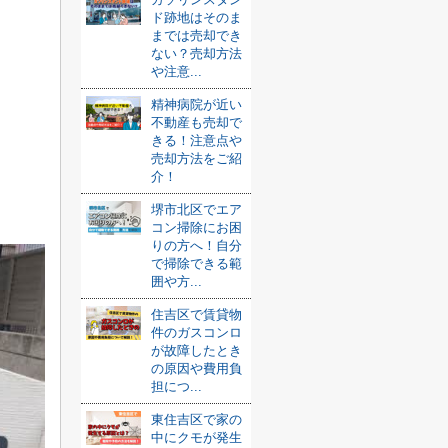
ド跡地はそのま
までは売却でき
ない？売却方法
や注意...
精神病院が近い
不動産も売却で
きる！注意点や
売却方法をご紹
介！
堺市北区でエア
コン掃除にお困
りの方へ！自分
で掃除できる範
囲や方...
住吉区で賃貸物
件のガスコンロ
が故障したとき
の原因や費用負
担につ...
東住吉区で家の
中にクモが発生