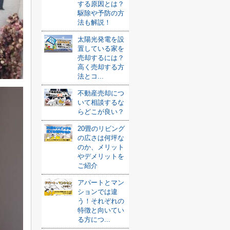
する原因とは？
駆除や予防の方
法も解説！
太陽光発電を設
置している家を
売却するには？
高く売却する方
法とコ...
不動産売却につ
いて相談するな
らどこが良い？
20畳のリビング
の広さは何坪な
のか、メリット
やデメリットを
ご紹介
アパートとマン
ションでは違
う！それぞれの
特徴と向いてい
る方につ...