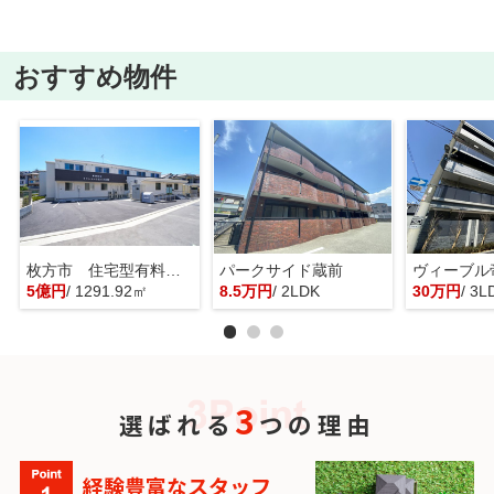
おすすめ物件
枚方市 住宅型有料老人ホーム 一棟貸し
パークサイド蔵前
ヴィーブル
5億円
/ 1291.92㎡
8.5万円
/ 2LDK
30万円
/ 3L
3
選ばれる
つの理由
経験豊富なスタッフ