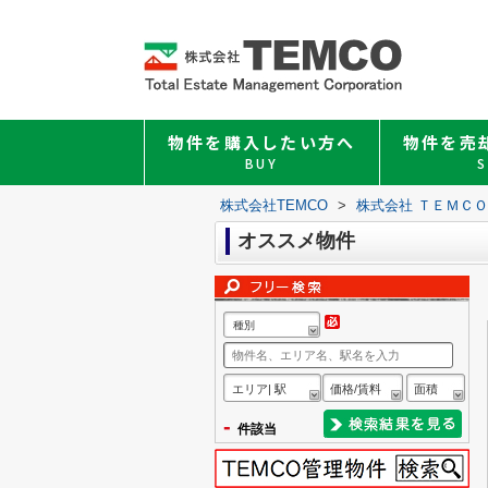
物件を購入したい方へ
物件を売
BUY
S
株式会社TEMCO
>
株式会社 ＴＥＭＣ
オススメ物件
種別
エリア| 駅
価格/賃料
面積
-
件該当