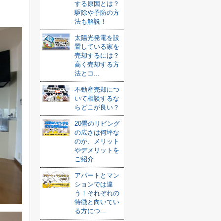
する原因とは？
駆除や予防の方
法も解説！
太陽光発電を設
置している家を
売却するには？
高く売却する方
法とコ...
不動産売却につ
いて相談するな
らどこが良い？
20畳のリビング
の広さは何坪な
のか、メリット
やデメリットを
ご紹介
アパートとマン
ションでは違
う！それぞれの
特徴と向いてい
る方につ...