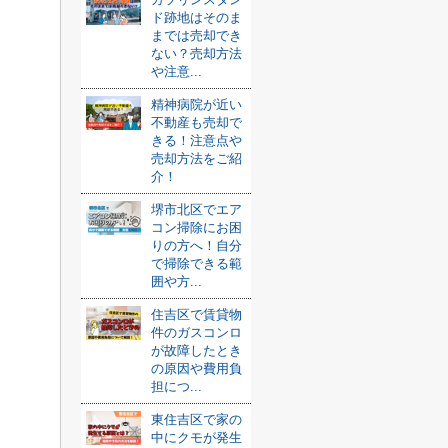
ド跡地はそのま
までは売却でき
ない？売却方法
や注意...
精神病院が近い
不動産も売却で
きる！注意点や
売却方法をご紹
介！
堺市北区でエア
コン掃除にお困
りの方へ！自分
で掃除できる範
囲や方...
住吉区で賃貸物
件のガスコンロ
が故障したとき
の原因や費用負
担につ...
東住吉区で家の
中にクモが発生