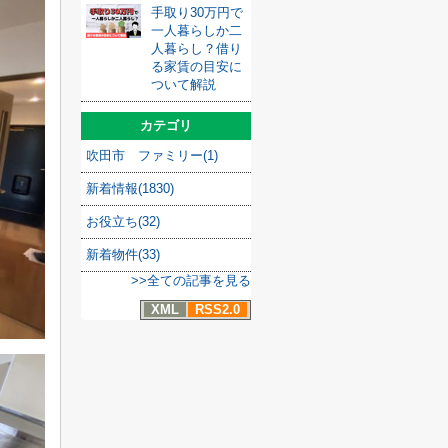
手取り30万円で
一人暮らしか二
人暮らし？借り
る家賃の目安に
ついて解説
カテゴリ
吹田市 ファミリー(1)
新着情報(1830)
お役立ち(32)
新着物件(33)
>>全ての記事を見る
XML
RSS2.0