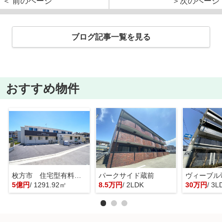
＜ 前のページ
＞次のページ
ブログ記事一覧を見る
おすすめ物件
枚方市 住宅型有料老人ホーム 一棟貸し
パークサイド蔵前
ヴィーブル
5億円
/ 1291.92㎡
8.5万円
/ 2LDK
30万円
/ 3L