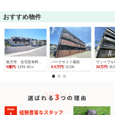
おすすめ物件
枚方市 住宅型有料老人ホーム 一棟貸し
パークサイド蔵前
ヴィーブル
5億円
/ 1291.92㎡
8.5万円
/ 2LDK
30万円
/ 3L
3
選ばれる
つの理由
経験豊富なスタッフ