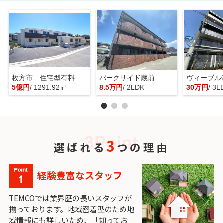
枚方市 住宅型有料老人ホーム 一棟貸し
パークサイド蔵前
ヴィーブル
5億円
/ 1291.92㎡
8.5万円
/ 2LDK
30万円
/ 3L
3
選ばれる
つの理由
経験豊富なスタッフ
TEMCOでは業界歴の長いスタッフが
揃っております。地域密着型のため地
域情報にも詳しいため、「知ってお