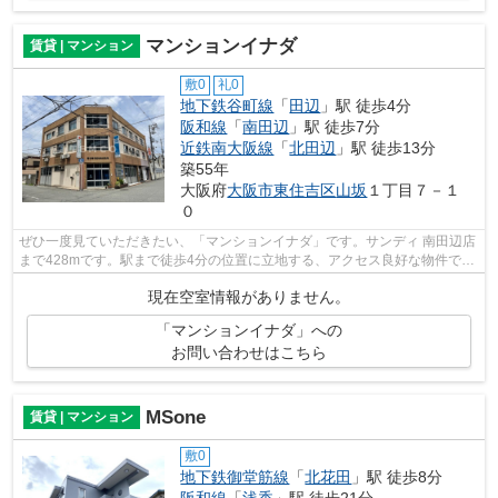
マンションイナダ
賃貸 | マンション
敷0
礼0
地下鉄谷町線
「
田辺
」駅 徒歩4分
阪和線
「
南田辺
」駅 徒歩7分
近鉄南大阪線
「
北田辺
」駅 徒歩13分
築55年
大阪府
大阪市東住吉区
山坂
１丁目７－１
０
ぜひ一度見ていただきたい、「マンションイナダ」です。サンディ 南田辺店
まで428mです。駅まで徒歩4分の位置に立地する、アクセス良好な物件で
す。こちらの物件はマンションです。で...
現在空室情報がありません。
「マンションイナダ」への
お問い合わせはこちら
MSone
賃貸 | マンション
敷0
地下鉄御堂筋線
「
北花田
」駅 徒歩8分
阪和線
「
浅香
」駅 徒歩21分