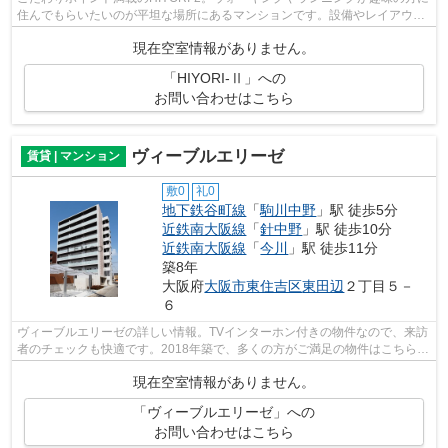
住んでもらいたいのが平坦な場所にあるマンションです。設備やレイアウト
にもこだわりのあるマンション。暖か...
現在空室情報がありません。
「HIYORI-Ⅱ」への
お問い合わせはこちら
ヴィーブルエリーゼ
賃貸 | マンション
敷0
礼0
地下鉄谷町線
「
駒川中野
」駅 徒歩5分
近鉄南大阪線
「
針中野
」駅 徒歩10分
近鉄南大阪線
「
今川
」駅 徒歩11分
築8年
大阪府
大阪市東住吉区
東田辺
２丁目５－
６
ヴィーブルエリーゼの詳しい情報。TVインターホン付きの物件なので、来訪
者のチェックも快適です。2018年築で、多くの方がご満足の物件はこちらで
す。角部屋で人通りが少なく、防犯的...
現在空室情報がありません。
「ヴィーブルエリーゼ」への
お問い合わせはこちら