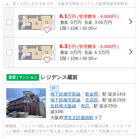
は、多くの方におすすめです。大阪市生野区エリアと大阪環状線寺田町付近
での賃貸マンション、賃貸アパートを...
6.1
万
円
(管理費等：6,000円 )
0万円
3.05万円
敷金
礼金
1階 / 1DK / 30.00㎡
6.3
万
円
(管理費等：6,000円 )
0万円
6.3万円
敷金
礼金
2階 / 1DK / 30.00㎡
レジデンス蔵前
賃貸 | マンション
敷0
地下鉄御堂筋線
「
新金岡
」駅 徒歩14分
地下鉄御堂筋線
「
北花田
」駅 徒歩19分
近鉄南大阪線
「
布忍
」駅 徒歩29分
築33年
大阪府
堺市北区
蔵前町
３丁
新婚様・ファミリー様におすすめの広めのリビング15帖2LDK！インターネ
ット無料！角部屋ですので窓も多く明るいお部屋です！大容量のクローゼッ
トは荷物の多いお客様でも安心です！