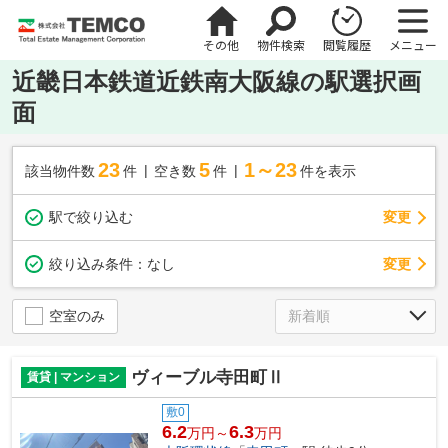
その他
物件検索
閲覧履歴
メニュー
近畿日本鉄道近鉄南大阪線の駅選択画
面
23
5
1～23
該当物件数
件
空き数
件
件を表示
駅で絞り込む
変更
変更
絞り込み条件：
なし
空室のみ
ヴィーブル寺田町Ⅱ
賃貸 | マンション
敷0
6.2
6.3
万円～
万円