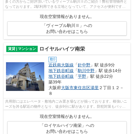
多くの方からご好評頂いているヴィーブル駒川Ⅱのご紹介！弊社管理物件と
なっております。2駅利用できる立地となっていて、アクセスが便利です！
周辺には駅もあり、物件から4分ほど歩く...
現在空室情報がありません。
「ヴィーブル駒川Ⅱ」への
お問い合わせはこちら
ロイヤルハイツ南栄
賃貸 | マンション
敷0
近鉄南大阪線
「
針中野
」駅 徒歩9分
地下鉄谷町線
「
駒川中野
」駅 徒歩14分
地下鉄谷町線
「
平野
」駅 徒歩22分
築39年
大阪府
大阪市東住吉区
湯里
２丁目１２－
８
共用部にはエレベータ・敷地内ごみ置き場などが揃っております。根強いニ
ーズを誇る駅近の物件となり、徒歩9分に駅があります。防犯対策もバッチ
リなマンションタイプの物件です。2駅...
現在空室情報がありません。
「ロイヤルハイツ南栄」への
お問い合わせはこちら