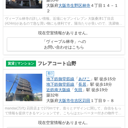
大阪府
大阪市生野区
林寺
４丁目１４－１
２
ヴィーブル林寺の詳しい情報。近場にセブンイレブン 大阪桑津1丁目店
(424m)があるので急な買い物にも便利です。陽当たりが良いので、洗濯物も
早く乾きます。2駅利用ができるので電車の...
現在空室情報がありません。
「ヴィーブル林寺」への
お問い合わせはこちら
フレアコート山野
賃貸 | マンション
敷0
地下鉄御堂筋線
「
あびこ
」駅 徒歩15分
地下鉄御堂筋線
「
長居
」駅 徒歩18分
近鉄南大阪線
「
矢田
」駅 徒歩19分
築32年
大阪府
大阪市住吉区
苅田
１丁目９－８
mandai(万代) 苅田店まで270mです。造りとデザインに関して、自信をもっ
て情報を提供できるマンションです。こちらはエレベーター付きの物件で
す。この物件は駅まで徒歩15分の立地です...
現在空室情報がありません。