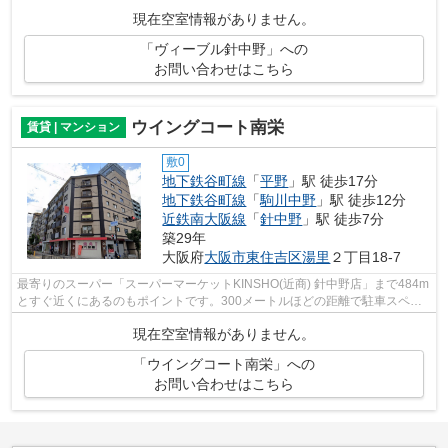
からない事も、豊富なノウハウを持っ...
現在空室情報がありません。
「ヴィーブル針中野」への
お問い合わせはこちら
ウイングコート南栄
賃貸 | マンション
敷0
地下鉄谷町線
「
平野
」駅 徒歩17分
地下鉄谷町線
「
駒川中野
」駅 徒歩12分
近鉄南大阪線
「
針中野
」駅 徒歩7分
築29年
大阪府
大阪市東住吉区
湯里
２丁目18-7
最寄りのスーパー「スーパーマーケットKINSHO(近商) 針中野店」まで484m
とすぐ近くにあるのもポイントです。300メートルほどの距離で駐車スペー
スです。綺麗好きな方にも満足の内装に...
現在空室情報がありません。
「ウイングコート南栄」への
お問い合わせはこちら