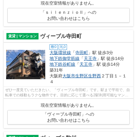
現在空室情報がありません。
「ｓｉｌｅｎｚｉｏⅡ」への
お問い合わせはこちら
ヴィーブル寺田町
賃貸 | マンション
敷0
礼0
大阪環状線
「
寺田町
」駅 徒歩3分
地下鉄御堂筋線
「
天王寺
」駅 徒歩14分
地下鉄谷町線
「
天王寺
」駅 徒歩14分
築31年
大阪府
大阪市生野区
生野西
２丁目１－１
４
ぜひ一度見ていただきたい、「ヴィーブル寺田町」です。駅まで平坦で、自
転車での移動もラクな物件です。目的に応じて選べる2駅利用可能なマンシ
ョンです。設備充実、防犯性も高い安心...
現在空室情報がありません。
「ヴィーブル寺田町」への
お問い合わせはこちら