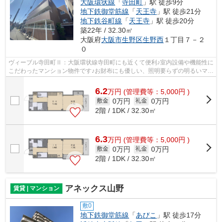
大阪環状線
「
寺田町
」駅 徒歩9分
地下鉄御堂筋線
「
天王寺
」駅 徒歩21分
地下鉄谷町線
「
天王寺
」駅 徒歩20分
築22年 / 32.30㎡
大阪府
大阪市生野区
生野西
１丁目７－２
０
ヴィーブル寺田町Ⅱ：大阪環状線寺田町にも近くて便利♪室内設備や機能性に
こだわったマンション物件です♪お財布にも優しい、照明要らずの明るいマン
ションです♪徒歩9分に駅のある、ニー...
6.2
万
円
(管理費等：5,000円 )
0万円
0万円
敷金
礼金
2階 / 1DK / 32.30㎡
6.3
万
円
(管理費等：5,000円 )
0万円
0万円
敷金
礼金
2階 / 1DK / 32.30㎡
アネックス山野
賃貸 | マンション
敷0
地下鉄御堂筋線
「
あびこ
」駅 徒歩17分