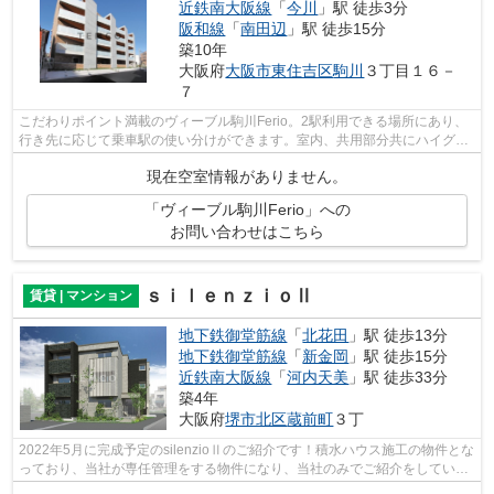
近鉄南大阪線
「
今川
」駅 徒歩3分
阪和線
「
南田辺
」駅 徒歩15分
築10年
大阪府
大阪市東住吉区
駒川
３丁目１６－
７
こだわりポイント満載のヴィーブル駒川Ferio。2駅利用できる場所にあり、
行き先に応じて乗車駅の使い分けができます。室内、共用部分共にハイグレ
ードマンションです！！ ＴＥＭＣＯに...
現在空室情報がありません。
「ヴィーブル駒川Ferio」への
お問い合わせはこちら
ｓｉｌｅｎｚｉｏⅡ
賃貸 | マンション
地下鉄御堂筋線
「
北花田
」駅 徒歩13分
地下鉄御堂筋線
「
新金岡
」駅 徒歩15分
近鉄南大阪線
「
河内天美
」駅 徒歩33分
築4年
大阪府
堺市北区
蔵前町
３丁
2022年5月に完成予定のsilenzioⅡのご紹介です！積水ハウス施工の物件とな
っており、当社が専任管理をする物件になり、当社のみでご紹介をしている
物件です。お問い合わせお待ちしてお...