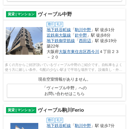
ヴィーブル中野
賃貸 | マンション
敷0
礼0
地下鉄谷町線
「
駒川中野
」駅 徒歩1分
近鉄南大阪線
「
針中野
」駅 徒歩8分
地下鉄御堂筋線
「
西田辺
」駅 徒歩19分
築22年
大阪府
大阪市東住吉区
西今川
４丁目２３
－２０
多くの方からご好評頂いているヴィーブル中野のご紹介です。自転車をよく
使う方に嬉しい条件。勾配の少ない駅まで平坦な場所です。設備良し・外観
良しのイチオシの物件。駅まで徒歩1分...
現在空室情報がありません。
「ヴィーブル中野」への
お問い合わせはこちら
ヴィーブル駒川Ferio
賃貸 | マンション
敷0
礼0
地下鉄谷町線
「
駒川中野
」駅 徒歩7分