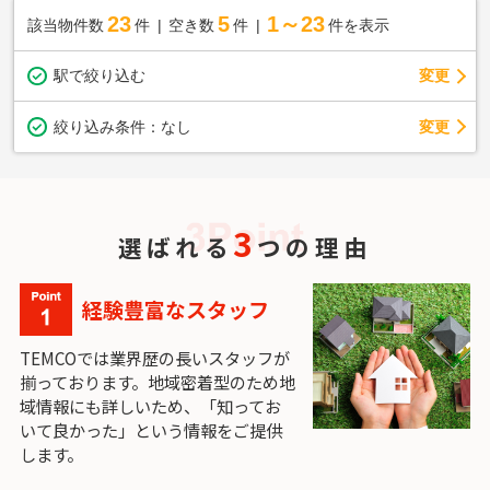
23
5
1～23
該当物件数
件
空き数
件
件を表示
駅で絞り込む
変更
変更
絞り込み条件：
なし
3
選ばれる
つの理由
経験豊富なスタッフ
TEMCOでは業界歴の長いスタッフが
揃っております。地域密着型のため地
域情報にも詳しいため、「知ってお
いて良かった」という情報をご提供
します。