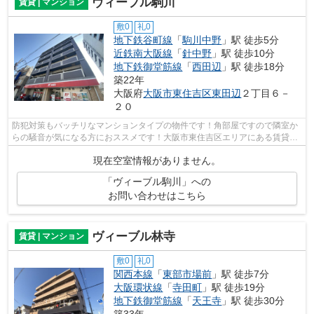
ヴィーブル駒川
賃貸 | マンション
敷0
礼0
地下鉄谷町線
「
駒川中野
」駅 徒歩5分
近鉄南大阪線
「
針中野
」駅 徒歩10分
地下鉄御堂筋線
「
西田辺
」駅 徒歩18分
築22年
大阪府
大阪市東住吉区
東田辺
２丁目６－
２０
防犯対策もバッチリなマンションタイプの物件です！角部屋ですので隣室か
らの騒音が気になる方におススメです！大阪市東住吉区エリアにある賃貸情
報のことなら、地域に密着した当社へ...
現在空室情報がありません。
「ヴィーブル駒川」への
お問い合わせはこちら
ヴィーブル林寺
賃貸 | マンション
敷0
礼0
関西本線
「
東部市場前
」駅 徒歩7分
大阪環状線
「
寺田町
」駅 徒歩19分
地下鉄御堂筋線
「
天王寺
」駅 徒歩30分
築33年