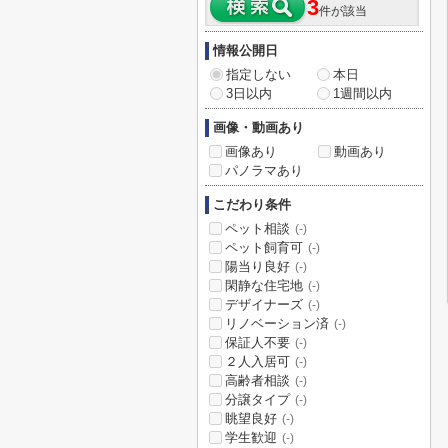
3
件が該当
情報公開日
指定しない
本日
3日以内
1週間以内
画像・動画あり
画像あり
動画あり
パノラマあり
こだわり条件
ペット相談
(-)
ペット飼育可
(-)
陽当り良好
(-)
閑静な住宅地
(-)
デザイナーズ
(-)
リノベーション済
(-)
保証人不要
(-)
２人入居可
(-)
高齢者相談
(-)
分譲タイプ
(-)
眺望良好
(-)
学生歓迎
(-)