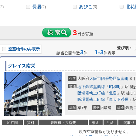
長居
あびこ
北花
(2)
(2)
(3)
3
件が該当
並び順：
空室物件のみ表示
3
1-3
該当公開件数
件
件表示
グレイス南栄
大阪府
大阪市阿倍野区
阪南町
３
住所
交通
地下鉄御堂筋線
「
昭和町
」駅 徒
阪堺電軌上町線
「
北畠
」駅 徒歩1
阪堺電軌上町線
「
東天下茶屋
」駅
築7年
5階建
鉄筋
築年
階数
構造
所在階
賃料
管理費・共益費
敷金
礼金
間取り
現在空室情報がありません。