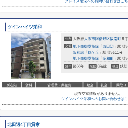
グレイス南栄へのお問い合わせはこち
ツインハイツ栄和
大阪府
大阪市阿倍野区
阪南町
５
住所
交通
地下鉄御堂筋線
「
西田辺
」駅 徒
阪和線
「
鶴ケ丘
」駅 徒歩11分
地下鉄御堂筋線
「
昭和町
」駅 徒
築38年
6階建
鉄筋
築年
階数
構造
所在階
賃料
管理費・共益費
敷金
礼金
間取り
現在空室情報がありません。
ツインハイツ栄和へのお問い合わせはこ
北田辺4丁目貸家