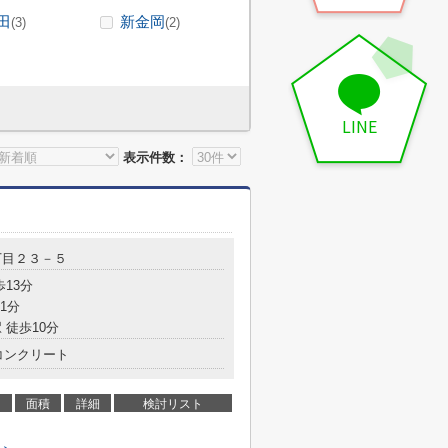
田
新金岡
(3)
(2)
LINE
表示件数：
丁目２３－５
歩13分
1分
 徒歩10分
コンクリート
面積
詳細
検討リスト