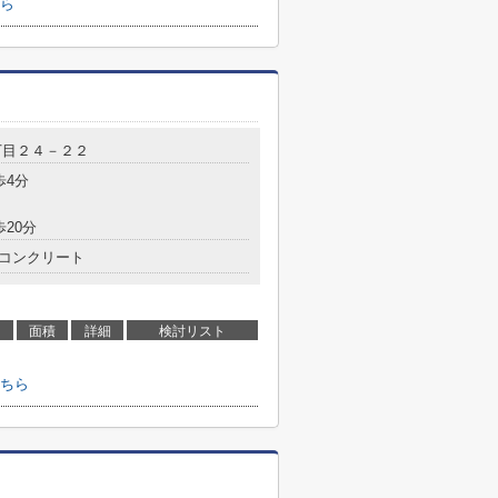
ら
丁目２４－２２
歩4分
歩20分
コンクリート
面積
詳細
検討リスト
ちら