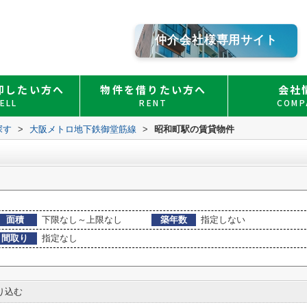
仲介会社様専用サイト
却したい方へ
物件を借りたい方へ
会社
ELL
RENT
COMP
探す
>
大阪メトロ地下鉄御堂筋線
>
昭和町駅の賃貸物件
面積
下限なし～上限なし
築年数
指定しない
間取り
指定なし
り込む