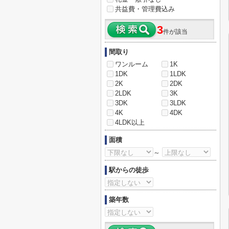
共益費・管理費込み
3
件が該当
間取り
ワンルーム
1K
1DK
1LDK
2K
2DK
2LDK
3K
3DK
3LDK
4K
4DK
4LDK以上
面積
～
駅からの徒歩
築年数