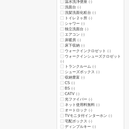
温水洗浄便座
(-)
洗面台
(-)
洗髪洗面化粧台
(-)
トイレ２ヶ所
(-)
シャワー
(-)
独立洗面台
(-)
エアコン
(-)
床暖房
(-)
床下収納
(-)
ウォークインクロゼット
(-)
ウォークインシューズクロゼット
(-)
トランクルーム
(-)
シューズボックス
(-)
収納豊富
(-)
CS
(-)
BS
(-)
CATV
(-)
光ファイバー
(-)
ネット使用料無料
(-)
オートロック
(-)
TVモニタ付インターホン
(-)
宅配ボックス
(-)
ディンプルキー
(-)