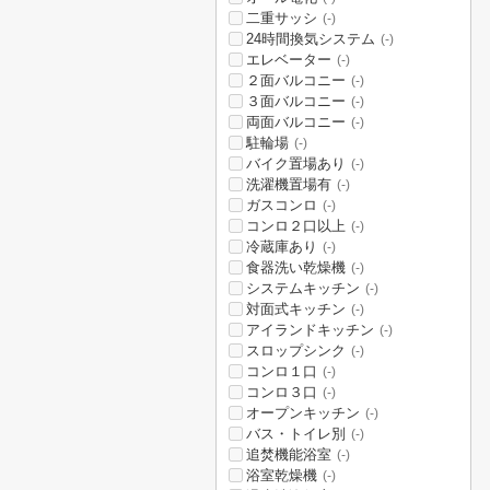
二重サッシ
(-)
24時間換気システム
(-)
エレベーター
(-)
２面バルコニー
(-)
３面バルコニー
(-)
両面バルコニー
(-)
駐輪場
(-)
バイク置場あり
(-)
洗濯機置場有
(-)
ガスコンロ
(-)
コンロ２口以上
(-)
冷蔵庫あり
(-)
食器洗い乾燥機
(-)
システムキッチン
(-)
対面式キッチン
(-)
アイランドキッチン
(-)
スロップシンク
(-)
コンロ１口
(-)
コンロ３口
(-)
オープンキッチン
(-)
バス・トイレ別
(-)
追焚機能浴室
(-)
浴室乾燥機
(-)