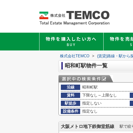
物件を購入したい方へ
物件を売
BUY
S
株式会社TEMCO
>
(賃貸)路線・駅から
昭和町駅物件一覧
沿線
昭和町駅
賃料
下限なし～上限なし
駅徒歩
指定しない
設備条件
指定なし
大阪メトロ地下鉄御堂筋線
駅で絞