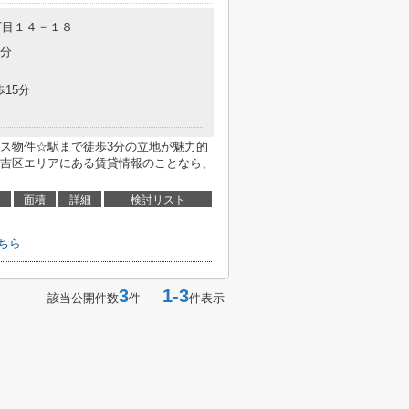
丁目１４－１８
3分
歩15分
ス物件☆駅まで徒歩3分の立地が魅力的
吉区エリアにある賃貸情報のことなら、
面積
詳細
検討リスト
ちら
3
1-3
該当公開件数
件
件表示