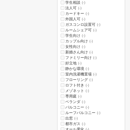
学生相談
(-)
法人可
(-)
カードキー
(-)
外国人可
(-)
ガスコンロ設置可
(-)
ルームシェア可
(-)
学生向け
(-)
カップル向け
(-)
女性向け
(-)
新婚さん向け
(-)
ファミリー向け
(-)
好立地
(-)
静かな環境
(-)
室内洗濯機置場
(-)
フローリング
(-)
ロフト付き
(-)
メゾネット
(-)
専用庭
(-)
ベランダ
(-)
バルコニー
(-)
ルーフバルコニー
(-)
出窓
(-)
都市ガス
(-)
オール電化
(-)