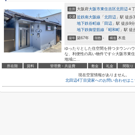
大阪府
大阪市東住吉区
北田辺
４
住所
交通
近鉄南大阪線
「
北田辺
」駅 徒歩
地下鉄谷町線
「
田辺
」駅 徒歩9分
地下鉄御堂筋線
「
昭和町
」駅 徒
築67年
-
木造
築年
階数
構造
ゆったりとした住空間を持つタウンハウ
な、利便性の高い物件です☆大阪市東住
地域に...
所在階
賃料
管理費・共益費
敷金
礼金
間取り
現在空室情報がありません。
北田辺4丁目貸家へのお問い合わせはこ