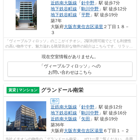
近鉄南大阪線
「
針中野
」駅 徒歩7分
地下鉄谷町線
「
駒川中野
」駅 徒歩12分
地下鉄谷町線
「
平野
」駅 徒歩19分
築7年
大阪府
大阪市東住吉区
湯里
２丁目１８－
３
「ヴィーブルフィロッソ」のここがイチオシ。2駅利用可能でとても利便性
の高い物件です。魅力溢れる眺望良好な物件の紹介はこちらです、リラック
スタイムを大切にしたいあなたに。設備...
現在空室情報がありません。
「ヴィーブルフィロッソ」への
お問い合わせはこちら
グランドール南栄
賃貸 | マンション
敷0
近鉄南大阪線
「
針中野
」駅 徒歩12分
地下鉄谷町線
「
駒川中野
」駅 徒歩16分
近鉄南大阪線
「
矢田
」駅 徒歩19分
築36年
大阪府
大阪市東住吉区
湯里
６丁目１－２
当社イチオシの物件の「グランドール南栄」。ぜひ一度ご覧ください。共用