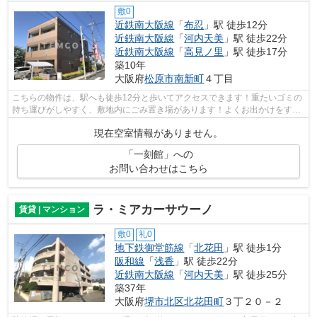
敷0
近鉄南大阪線
「
布忍
」駅 徒歩12分
近鉄南大阪線
「
河内天美
」駅 徒歩22分
近鉄南大阪線
「
高見ノ里
」駅 徒歩17分
築10年
大阪府
松原市
南新町
４丁目
こちらの物件は、駅へも徒歩12分と歩いてアクセスできます！重たいゴミの
持ち運びがしやすく、敷地内にごみ置き場があります！よくお出かけをする
方にも便利な、2駅利用可能なマンショ...
現在空室情報がありません。
「一刻館」への
お問い合わせはこちら
ラ・ミアカーサウーノ
賃貸 | マンション
敷0
礼0
地下鉄御堂筋線
「
北花田
」駅 徒歩1分
阪和線
「
浅香
」駅 徒歩22分
近鉄南大阪線
「
河内天美
」駅 徒歩25分
築37年
大阪府
堺市北区
北花田町
３丁２０－２