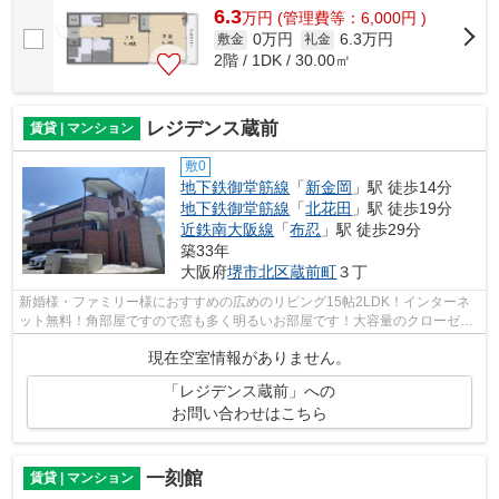
6.3
万
円
(管理費等：6,000円 )
0万円
6.3万円
敷金
礼金
2階 / 1DK / 30.00㎡
レジデンス蔵前
賃貸 | マンション
敷0
地下鉄御堂筋線
「
新金岡
」駅 徒歩14分
地下鉄御堂筋線
「
北花田
」駅 徒歩19分
近鉄南大阪線
「
布忍
」駅 徒歩29分
築33年
大阪府
堺市北区
蔵前町
３丁
新婚様・ファミリー様におすすめの広めのリビング15帖2LDK！インターネ
ット無料！角部屋ですので窓も多く明るいお部屋です！大容量のクローゼッ
トは荷物の多いお客様でも安心です！
現在空室情報がありません。
「レジデンス蔵前」への
お問い合わせはこちら
一刻館
賃貸 | マンション