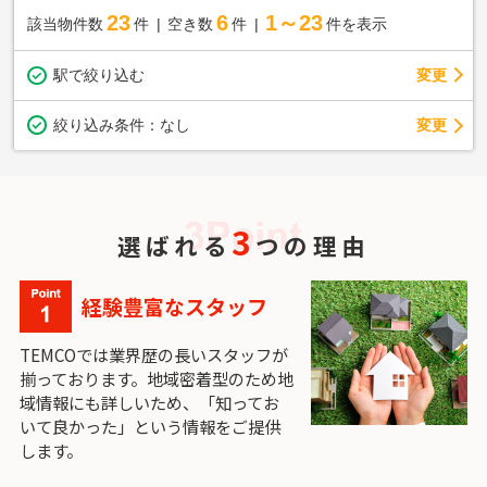
23
6
1～23
該当物件数
件
空き数
件
件を表示
駅で絞り込む
変更
変更
絞り込み条件：
なし
3
選ばれる
つの理由
経験豊富なスタッフ
TEMCOでは業界歴の長いスタッフが
揃っております。地域密着型のため地
域情報にも詳しいため、「知ってお
いて良かった」という情報をご提供
します。