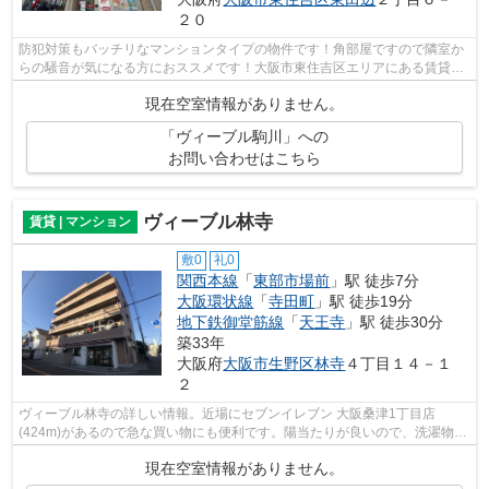
２０
防犯対策もバッチリなマンションタイプの物件です！角部屋ですので隣室か
らの騒音が気になる方におススメです！大阪市東住吉区エリアにある賃貸情
報のことなら、地域に密着した当社へ...
現在空室情報がありません。
「ヴィーブル駒川」への
お問い合わせはこちら
ヴィーブル林寺
賃貸 | マンション
敷0
礼0
関西本線
「
東部市場前
」駅 徒歩7分
大阪環状線
「
寺田町
」駅 徒歩19分
地下鉄御堂筋線
「
天王寺
」駅 徒歩30分
築33年
大阪府
大阪市生野区
林寺
４丁目１４－１
２
ヴィーブル林寺の詳しい情報。近場にセブンイレブン 大阪桑津1丁目店
(424m)があるので急な買い物にも便利です。陽当たりが良いので、洗濯物も
早く乾きます。2駅利用ができるので電車の...
現在空室情報がありません。