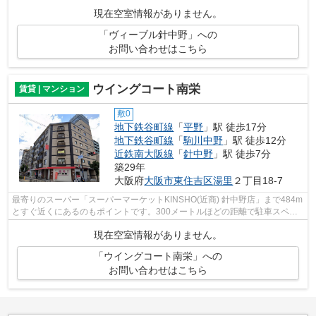
からない事も、豊富なノウハウを持っ...
現在空室情報がありません。
「ヴィーブル針中野」への
お問い合わせはこちら
ウイングコート南栄
賃貸 | マンション
敷0
地下鉄谷町線
「
平野
」駅 徒歩17分
地下鉄谷町線
「
駒川中野
」駅 徒歩12分
近鉄南大阪線
「
針中野
」駅 徒歩7分
築29年
大阪府
大阪市東住吉区
湯里
２丁目18-7
最寄りのスーパー「スーパーマーケットKINSHO(近商) 針中野店」まで484m
とすぐ近くにあるのもポイントです。300メートルほどの距離で駐車スペー
スです。綺麗好きな方にも満足の内装に...
現在空室情報がありません。
「ウイングコート南栄」への
お問い合わせはこちら