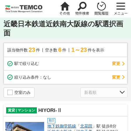
その他
物件検索
閲覧履歴
メニュー
近畿日本鉄道近鉄南大阪線の駅選択画
面
23
6
1～23
該当物件数
件
空き数
件
件を表示
駅で絞り込む
変更
変更
絞り込み条件：
なし
空室のみ
HIYORI-Ⅱ
賃貸 | マンション
敷0
地下鉄御堂筋線
「
北花田
」駅 徒歩8分