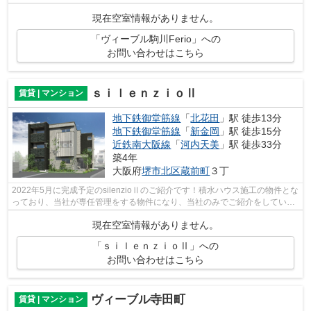
ードマンションです！！ ＴＥＭＣＯに...
現在空室情報がありません。
「ヴィーブル駒川Ferio」への
お問い合わせはこちら
ｓｉｌｅｎｚｉｏⅡ
賃貸 | マンション
地下鉄御堂筋線
「
北花田
」駅 徒歩13分
地下鉄御堂筋線
「
新金岡
」駅 徒歩15分
近鉄南大阪線
「
河内天美
」駅 徒歩33分
築4年
大阪府
堺市北区
蔵前町
３丁
2022年5月に完成予定のsilenzioⅡのご紹介です！積水ハウス施工の物件とな
っており、当社が専任管理をする物件になり、当社のみでご紹介をしている
物件です。お問い合わせお待ちしてお...
現在空室情報がありません。
「ｓｉｌｅｎｚｉｏⅡ」への
お問い合わせはこちら
ヴィーブル寺田町
賃貸 | マンション