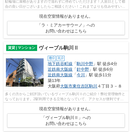
駐輪場に屋根がありますので濡れずに停めていただけます！入居日として都
合の良い日がございましたらご相談ください！これまでよりも住みやすい環
境をお求めの方へは、ぜひ当社から物...
現在空室情報がありません。
「ラ・ミアカーサウーノ」への
お問い合わせはこちら
ヴィーブル駒川Ⅱ
賃貸 | マンション
敷0
礼0
地下鉄谷町線
「
駒川中野
」駅 徒歩4分
近鉄南大阪線
「
針中野
」駅 徒歩6分
近鉄南大阪線
「
今川
」駅 徒歩11分
築13年
大阪府
大阪市東住吉区
駒川
４丁目３－８
多くの方からご好評頂いているヴィーブル駒川Ⅱのご紹介！弊社管理物件と
なっております。2駅利用できる立地となっていて、アクセスが便利です！
周辺には駅もあり、物件から4分ほど歩く...
現在空室情報がありません。
「ヴィーブル駒川Ⅱ」への
お問い合わせはこちら