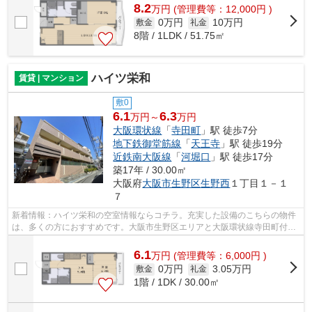
8.2
万
円
(管理費等：12,000円 )
0万円
10万円
敷金
礼金
8階 / 1LDK / 51.75㎡
ハイツ栄和
賃貸 | マンション
敷0
6.1
6.3
万円～
万円
大阪環状線
「
寺田町
」駅 徒歩7分
地下鉄御堂筋線
「
天王寺
」駅 徒歩19分
近鉄南大阪線
「
河堀口
」駅 徒歩17分
築17年 / 30.00㎡
大阪府
大阪市生野区
生野西
１丁目１－１
７
新着情報：ハイツ栄和の空室情報ならコチラ。充実した設備のこちらの物件
は、多くの方におすすめです。大阪市生野区エリアと大阪環状線寺田町付近
での賃貸マンション、賃貸アパートを...
6.1
万
円
(管理費等：6,000円 )
0万円
3.05万円
敷金
礼金
1階 / 1DK / 30.00㎡