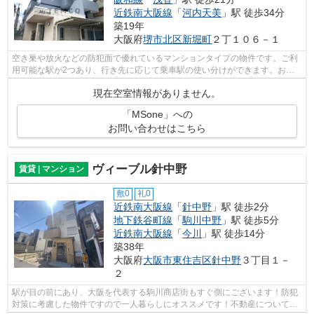
近鉄南大阪線
「
河内天美
」駅 徒歩34分
築19年
大阪府
堺市北区
新堀町
２丁１０６－１
空き巣や放火などの防犯面で優れているマンションタイプの物件です。ご利
用可能な駅が2つあり、行き先に応じて乗車駅の使い分けができます。お客
様の多種多様なニーズにお応えするべく...
現在空室情報がありません。
「MSone」への
お問い合わせはこちら
ヴィーブル針中野
賃貸 | マンション
敷0
礼0
近鉄南大阪線
「
針中野
」駅 徒歩2分
地下鉄谷町線
「
駒川中野
」駅 徒歩5分
近鉄南大阪線
「
今川
」駅 徒歩14分
築38年
大阪府
大阪市東住吉区
針中野
３丁目１－
２
駅が目の前にあり、大阪を代表する駒川商店街もすぐ側にございます！防犯
対策に考慮した物件ですので一人暮らしにオススメです！不動産について分