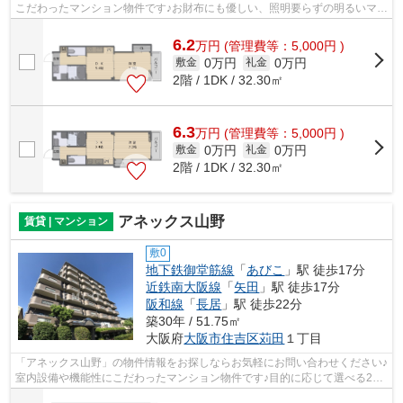
こだわったマンション物件です♪お財布にも優しい、照明要らずの明るいマン
ションです♪徒歩9分に駅のある、ニー...
6.2
万
円
(管理費等：5,000円 )
0万円
0万円
敷金
礼金
2階 / 1DK / 32.30㎡
6.3
万
円
(管理費等：5,000円 )
0万円
0万円
敷金
礼金
2階 / 1DK / 32.30㎡
アネックス山野
賃貸 | マンション
敷0
地下鉄御堂筋線
「
あびこ
」駅 徒歩17分
近鉄南大阪線
「
矢田
」駅 徒歩17分
阪和線
「
長居
」駅 徒歩22分
築30年 / 51.75㎡
大阪府
大阪市住吉区
苅田
１丁目
「アネックス山野」の物件情報をお探しならお気軽にお問い合わせください♪
室内設備や機能性にこだわったマンション物件です♪目的に応じて選べる2駅
利用可能なマンションです♪賃貸物件...