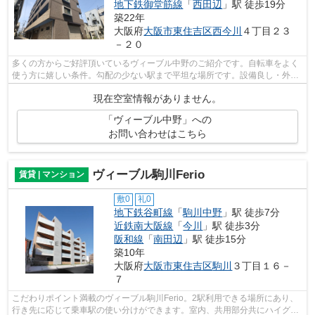
地下鉄御堂筋線
「
西田辺
」駅 徒歩19分
築22年
大阪府
大阪市東住吉区
西今川
４丁目２３
－２０
多くの方からご好評頂いているヴィーブル中野のご紹介です。自転車をよく
使う方に嬉しい条件。勾配の少ない駅まで平坦な場所です。設備良し・外観
良しのイチオシの物件。駅まで徒歩1分...
現在空室情報がありません。
「ヴィーブル中野」への
お問い合わせはこちら
ヴィーブル駒川Ferio
賃貸 | マンション
敷0
礼0
地下鉄谷町線
「
駒川中野
」駅 徒歩7分
近鉄南大阪線
「
今川
」駅 徒歩3分
阪和線
「
南田辺
」駅 徒歩15分
築10年
大阪府
大阪市東住吉区
駒川
３丁目１６－
７
こだわりポイント満載のヴィーブル駒川Ferio。2駅利用できる場所にあり、
行き先に応じて乗車駅の使い分けができます。室内、共用部分共にハイグレ