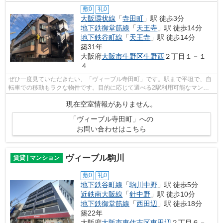
敷0
礼0
大阪環状線
「
寺田町
」駅 徒歩3分
地下鉄御堂筋線
「
天王寺
」駅 徒歩14分
地下鉄谷町線
「
天王寺
」駅 徒歩14分
築31年
大阪府
大阪市生野区
生野西
２丁目１－１
４
ぜひ一度見ていただきたい、「ヴィーブル寺田町」です。駅まで平坦で、自
転車での移動もラクな物件です。目的に応じて選べる2駅利用可能なマンシ
ョンです。設備充実、防犯性も高い安心...
現在空室情報がありません。
「ヴィーブル寺田町」への
お問い合わせはこちら
ヴィーブル駒川
賃貸 | マンション
敷0
礼0
地下鉄谷町線
「
駒川中野
」駅 徒歩5分
近鉄南大阪線
「
針中野
」駅 徒歩10分
地下鉄御堂筋線
「
西田辺
」駅 徒歩18分
築22年
大阪府
大阪市東住吉区
東田辺
２丁目６－