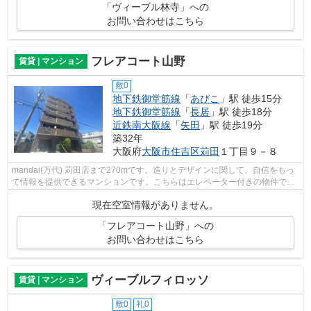
「ヴィーブル林寺」への
お問い合わせはこちら
フレアコート山野
賃貸 | マンション
敷0
地下鉄御堂筋線
「
あびこ
」駅 徒歩15分
地下鉄御堂筋線
「
長居
」駅 徒歩18分
近鉄南大阪線
「
矢田
」駅 徒歩19分
築32年
大阪府
大阪市住吉区
苅田
１丁目９－８
mandai(万代) 苅田店まで270mです。造りとデザインに関して、自信をもっ
て情報を提供できるマンションです。こちらはエレベーター付きの物件で
す。この物件は駅まで徒歩15分の立地です...
現在空室情報がありません。
「フレアコート山野」への
お問い合わせはこちら
ヴィーブルフィロッソ
賃貸 | マンション
敷0
礼0