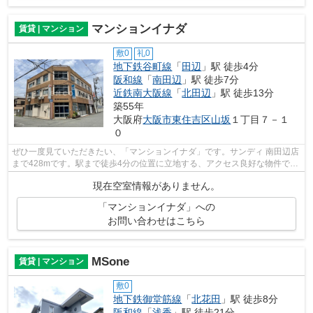
マンションイナダ
賃貸 | マンション
敷0
礼0
地下鉄谷町線
「
田辺
」駅 徒歩4分
阪和線
「
南田辺
」駅 徒歩7分
近鉄南大阪線
「
北田辺
」駅 徒歩13分
築55年
大阪府
大阪市東住吉区
山坂
１丁目７－１
０
ぜひ一度見ていただきたい、「マンションイナダ」です。サンディ 南田辺店
まで428mです。駅まで徒歩4分の位置に立地する、アクセス良好な物件で
す。こちらの物件はマンションです。で...
現在空室情報がありません。
「マンションイナダ」への
お問い合わせはこちら
MSone
賃貸 | マンション
敷0
地下鉄御堂筋線
「
北花田
」駅 徒歩8分
阪和線
「
浅香
」駅 徒歩21分