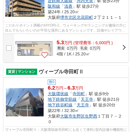
近鉄南大阪線
「
河内天美
」駅 徒歩23分
阪和線
「
浅香
」駅 徒歩27分
築24年 / 25.20㎡
大阪府
堺市北区
北花田町
２丁２１１－１
こだわりポイント満載のHIYORI-2。ウォーキングやランニングが趣味の方に
住んでもらいたいのが平坦な場所にあるマンションです。設備やレイアウト
にもこだわりのあるマンション。暖か...
5.3
万
円
(管理費等：6,000円 )
0万円
0万円
敷金
礼金
4階 / 1K / 25.20㎡
ヴィーブル寺田町Ⅱ
賃貸 | マンション
敷0
6.2
6.3
万円～
万円
大阪環状線
「
寺田町
」駅 徒歩9分
地下鉄御堂筋線
「
天王寺
」駅 徒歩21分
地下鉄谷町線
「
天王寺
」駅 徒歩20分
築22年 / 32.30㎡
大阪府
大阪市生野区
生野西
１丁目７－２
０
ヴィーブル寺田町Ⅱ：大阪環状線寺田町にも近くて便利♪室内設備や機能性に