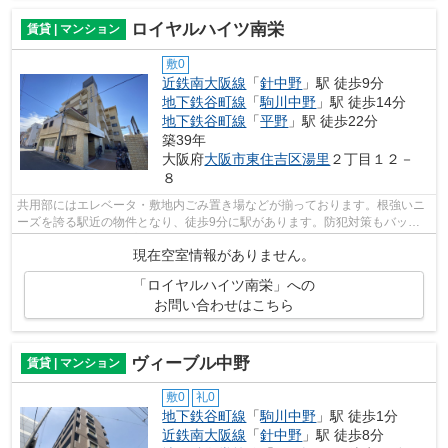
ロイヤルハイツ南栄
賃貸 | マンション
敷0
近鉄南大阪線
「
針中野
」駅 徒歩9分
地下鉄谷町線
「
駒川中野
」駅 徒歩14分
地下鉄谷町線
「
平野
」駅 徒歩22分
築39年
大阪府
大阪市東住吉区
湯里
２丁目１２－
８
共用部にはエレベータ・敷地内ごみ置き場などが揃っております。根強いニ
ーズを誇る駅近の物件となり、徒歩9分に駅があります。防犯対策もバッチ
リなマンションタイプの物件です。2駅...
現在空室情報がありません。
「ロイヤルハイツ南栄」への
お問い合わせはこちら
ヴィーブル中野
賃貸 | マンション
敷0
礼0
地下鉄谷町線
「
駒川中野
」駅 徒歩1分
近鉄南大阪線
「
針中野
」駅 徒歩8分