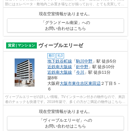
部にはエレベータ・敷地内ごみ置き場などが揃っており、とても充実してい
ます。こちらの物件からは2駅が近くに...
現在空室情報がありません。
「グランドール南栄」への
お問い合わせはこちら
ヴィーブルエリーゼ
賃貸 | マンション
敷0
礼0
地下鉄谷町線
「
駒川中野
」駅 徒歩5分
近鉄南大阪線
「
針中野
」駅 徒歩10分
近鉄南大阪線
「
今川
」駅 徒歩11分
築8年
大阪府
大阪市東住吉区
東田辺
２丁目５－
６
ヴィーブルエリーゼの詳しい情報。TVインターホン付きの物件なので、来訪
者のチェックも快適です。2018年築で、多くの方がご満足の物件はこちらで
す。角部屋で人通りが少なく、防犯的...
現在空室情報がありません。
「ヴィーブルエリーゼ」への
お問い合わせはこちら