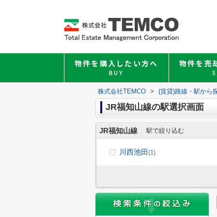
物件を購入したい方へ
物件を売
BUY
S
株式会社TEMCO
>
(賃貸)路線・駅から
JR福知山線の駅選択画面
JR福知山線
駅で絞り込む
川西池田
(1)