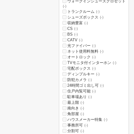
ウォークインシューズクロゼット
(-)
トランクルーム
(-)
シューズボックス
(-)
収納豊富
(-)
CS
(-)
BS
(-)
CATV
(-)
光ファイバー
(-)
ネット使用料無料
(-)
オートロック
(-)
TVモニタ付インターホン
(-)
宅配ボックス
(-)
ディンプルキー
(-)
防犯カメラ
(-)
24時間ゴミ出し可
(-)
住戸内覧可能
(-)
駐車場あり
(-)
最上階
(-)
南向き
(-)
角部屋
(-)
ハウスメーカー特集
(-)
事務所可
(-)
分割可
(-)