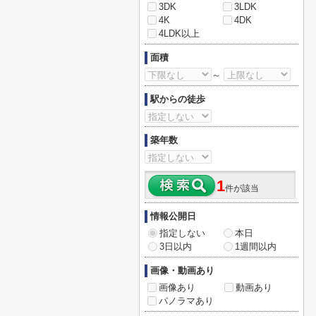
3DK
3LDK
4K
4DK
4LDK以上
面積
～
駅からの徒歩
築年数
1
件が該当
情報公開日
指定しない
本日
3日以内
1週間以内
画像・動画あり
画像あり
動画あり
パノラマあり