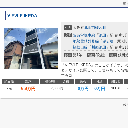
該
VIEVLE IKEDA
大阪府
池田市
槻木町
住所
交通
阪急宝塚本線
「
池田
」駅 徒歩5分
能勢電鉄妙見線
「
絹延橋
」駅 徒
福知山線
「
川西池田
」駅 徒歩21
築1年
3階建
鉄骨
築年
階数
構造
「VIEVLE IKEDA」のここがイチオ
とデザインに関して、自信をもって情報
でもゴ...
所在階
賃料
管理費・共益費
敷金
礼金
間取り
6.9
万円
0万円
0万円
2階
7,000円
1LDK
該