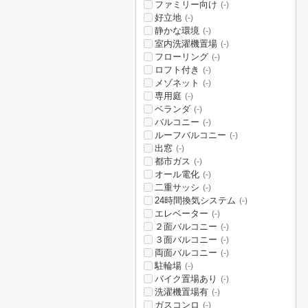
ファミリー向け
(-)
好立地
(-)
静かな環境
(-)
室内洗濯機置場
(-)
フローリング
(-)
ロフト付き
(-)
メゾネット
(-)
専用庭
(-)
ベランダ
(-)
バルコニー
(-)
ルーフバルコニー
(-)
出窓
(-)
都市ガス
(-)
オール電化
(-)
二重サッシ
(-)
24時間換気システム
(-)
エレベーター
(-)
２面バルコニー
(-)
３面バルコニー
(-)
両面バルコニー
(-)
駐輪場
(-)
バイク置場あり
(-)
洗濯機置場有
(-)
ガスコンロ
(-)