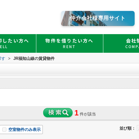
仲介会社様専用サイト
却したい方へ
物件を借りたい方へ
会社
ELL
RENT
COMP
探す
>
JR福知山線の賃貸物件
1
件が該当
並び順：
空室物件のみ表示