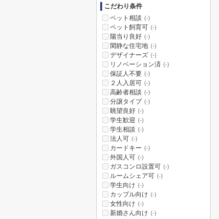
こだわり条件
ペット相談
(-)
ペット飼育可
(-)
陽当り良好
(-)
閑静な住宅地
(-)
デザイナーズ
(-)
リノベーション済
(-)
保証人不要
(-)
２人入居可
(-)
高齢者相談
(-)
分譲タイプ
(-)
眺望良好
(-)
学生歓迎
(-)
学生相談
(-)
法人可
(-)
カードキー
(-)
外国人可
(-)
ガスコンロ設置可
(-)
ルームシェア可
(-)
学生向け
(-)
カップル向け
(-)
女性向け
(-)
新婚さん向け
(-)