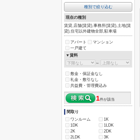
種別で絞り込む
現在の種別
賃貸,店舗(賃貸),事務所(賃貸),土地(賃
貸),住宅以外建物全部,駐車場
アパート
マンション
一戸建て
▼賃料
～
敷金・保証金なし
礼金・敷引なし
共益費・管理費込み
1
件が該当
間取り
ワンルーム
1K
1DK
1LDK
2K
2DK
2LDK
3K