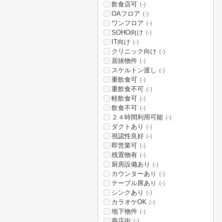
飲食店可
(-)
OAフロア
(-)
ワンフロア
(-)
SOHO向け
(-)
IT向け
(-)
クリニック向け
(-)
居抜物件
(-)
スケルトン渡し
(-)
重飲食可
(-)
重飲食不可
(-)
軽飲食可
(-)
飲食不可
(-)
２４時間利用可能
(-)
ダクトあり
(-)
視認性良好
(-)
即営業可
(-)
残置物有
(-)
厨房設備あり
(-)
カウンターあり
(-)
テーブル席あり
(-)
シンクあり
(-)
カラオケOK
(-)
地下物件
(-)
商店街
(-)