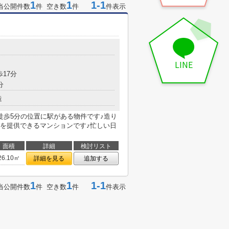
1
1
1-1
当公開件数
件 空き数
件
件表示
LINE
歩17分
分
造
シ♪徒歩5分の位置に駅がある物件です♪造り
を提供できるマンションです♪忙しい日
面積
詳細
検討リスト
26.10㎡
詳細を見る
追加する
1
1
1-1
当公開件数
件 空き数
件
件表示