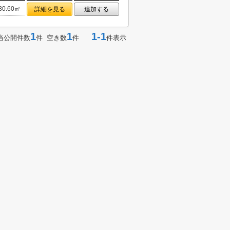
30.60㎡
詳細を見る
追加する
1
1
1-1
当公開件数
件 空き数
件
件表示