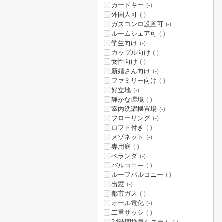
カードキー
(-)
外国人可
(-)
ガスコンロ設置可
(-)
ルームシェア可
(-)
学生向け
(-)
カップル向け
(-)
女性向け
(-)
新婚さん向け
(-)
ファミリー向け
(-)
好立地
(-)
静かな環境
(-)
室内洗濯機置場
(-)
フローリング
(-)
ロフト付き
(-)
メゾネット
(-)
専用庭
(-)
ベランダ
(-)
バルコニー
(-)
ルーフバルコニー
(-)
出窓
(-)
都市ガス
(-)
オール電化
(-)
二重サッシ
(-)
24時間換気システム