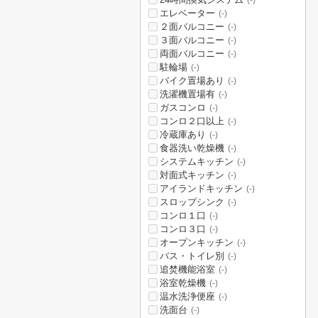
(-)
エレベーター
(-)
２面バルコニー
(-)
３面バルコニー
(-)
両面バルコニー
(-)
駐輪場
(-)
バイク置場あり
(-)
洗濯機置場有
(-)
ガスコンロ
(-)
コンロ２口以上
(-)
冷蔵庫あり
(-)
食器洗い乾燥機
(-)
システムキッチン
(-)
対面式キッチン
(-)
アイランドキッチン
(-)
スロップシンク
(-)
コンロ１口
(-)
コンロ３口
(-)
オープンキッチン
(-)
バス・トイレ別
(-)
追焚機能浴室
(-)
浴室乾燥機
(-)
温水洗浄便座
(-)
洗面台
(-)