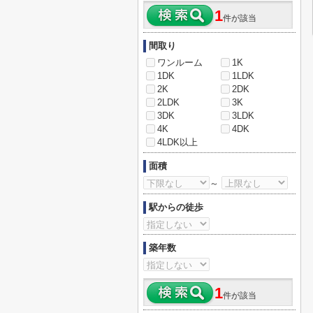
1
件が該当
間取り
ワンルーム
1K
1DK
1LDK
2K
2DK
2LDK
3K
3DK
3LDK
4K
4DK
4LDK以上
面積
～
駅からの徒歩
築年数
1
件が該当