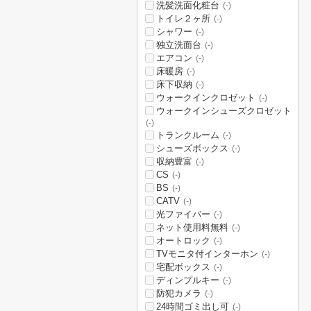
洗髪洗面化粧台
(-)
トイレ２ヶ所
(-)
シャワー
(-)
独立洗面台
(-)
エアコン
(-)
床暖房
(-)
床下収納
(-)
ウォークインクロゼット
(-)
ウォークインシューズクロゼット
(-)
トランクルーム
(-)
シューズボックス
(-)
収納豊富
(-)
CS
(-)
BS
(-)
CATV
(-)
光ファイバー
(-)
ネット使用料無料
(-)
オートロック
(-)
TVモニタ付インターホン
(-)
宅配ボックス
(-)
ディンプルキー
(-)
防犯カメラ
(-)
24時間ゴミ出し可
(-)