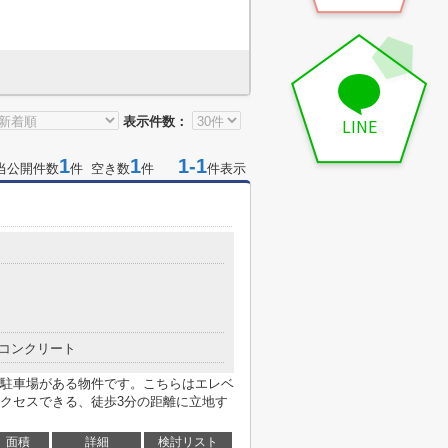
表示件数：
LINE
1
1
1-1
当公開件数
件 空き数
件
件表示
コンクリート
駐車場がある物件です。こちらはエレベ
クセスできる、徒歩3分の距離に立地す
面積
詳細
検討リスト