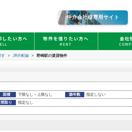
仲介会社様専用サイト
却したい方へ
物件を借りたい方へ
会社
ELL
RENT
COMP
探す
>
JR片町線
>
野崎駅の賃貸物件
面積
下限なし～上限なし
築年数
指定しない
間取り
指定なし