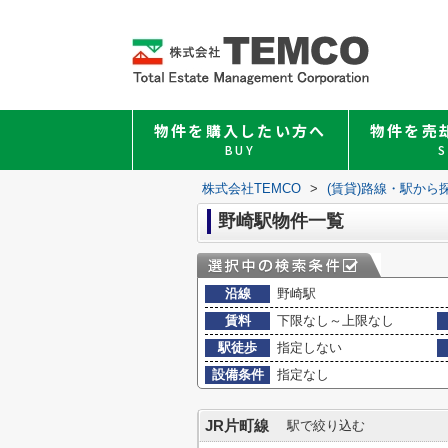
物件を購入したい方へ
物件を売
BUY
S
株式会社TEMCO
>
(賃貸)路線・駅から
野崎駅物件一覧
沿線
野崎駅
賃料
下限なし～上限なし
駅徒歩
指定しない
設備条件
指定なし
JR片町線
駅で絞り込む