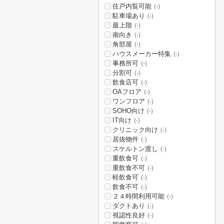
住戸内覧可能
(-)
駐車場あり
(-)
最上階
(-)
南向き
(-)
角部屋
(-)
ハウスメーカー特集
(-)
事務所可
(-)
分割可
(-)
飲食店可
(-)
OAフロア
(-)
ワンフロア
(-)
SOHO向け
(-)
IT向け
(-)
クリニック向け
(-)
居抜物件
(-)
スケルトン渡し
(-)
重飲食可
(-)
重飲食不可
(-)
軽飲食可
(-)
飲食不可
(-)
２４時間利用可能
(-)
ダクトあり
(-)
視認性良好
(-)