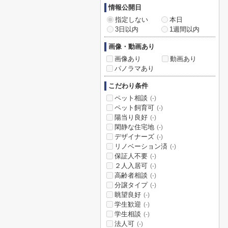
情報公開日
指定しない
本日
3日以内
1週間以内
画像・動画あり
画像あり
動画あり
パノラマあり
こだわり条件
ペット相談
(-)
ペット飼育可
(-)
陽当り良好
(-)
閑静な住宅地
(-)
デザイナーズ
(-)
リノベーション済
(-)
保証人不要
(-)
２人入居可
(-)
高齢者相談
(-)
分譲タイプ
(-)
眺望良好
(-)
学生歓迎
(-)
学生相談
(-)
法人可
(-)