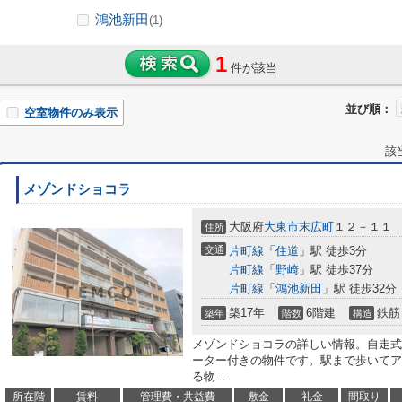
鴻池新田
(1)
1
件が該当
並び順：
空室物件のみ表示
該
メゾンドショコラ
大阪府
大東市
末広町
１２－１１
住所
交通
片町線
「
住道
」駅 徒歩3分
片町線
「
野崎
」駅 徒歩37分
片町線
「
鴻池新田
」駅 徒歩32分
築17年
6階建
鉄筋
築年
階数
構造
メゾンドショコラの詳しい情報。自走式
ーター付きの物件です。駅まで歩いてア
る物...
所在階
賃料
管理費・共益費
敷金
礼金
間取り