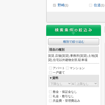
野崎
住道
(1)
(1)
種別で絞り込む
現在の種別
賃貸,店舗(賃貸),事務所(賃貸),土地(賃
貸),住宅以外建物全部,駐車場
アパート
マンション
一戸建て
▼賃料
～
敷金・保証金なし
礼金・敷引なし
共益費・管理費込み