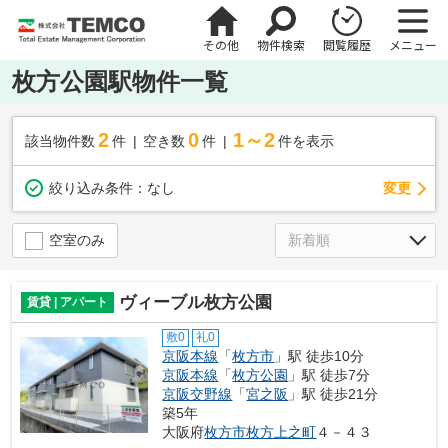
その他
物件検索
閲覧履歴
メニュー
枚方公園駅物件一覧
2
0
1～2
該当物件数
件
空き数
件
件を表示
変更
絞り込み条件：
なし
空室のみ
ヴィーブル枚方公園
賃貸 | アパート
敷0
礼0
京阪本線
「
枚方市
」駅 徒歩10分
京阪本線
「
枚方公園
」駅 徒歩7分
京阪交野線
「
宮之阪
」駅 徒歩21分
築5年
大阪府
枚方市
枚方上之町
４－４３