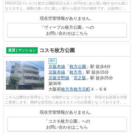
FRESCO(フレスコ) 枚方公園駅前店も近く(475m)にあり買い物するのも楽に
なりますよ。移動の多い方に嬉しい駅から徒歩7分の物件です。お財布にも
優しい、照明要らずの明るい物件となっ...
現在空室情報がありません。
「ヴィーブル枚方公園」への
お問い合わせはこちら
コスモ枚方公園
賃貸 | マンション
敷0
京阪本線
「
枚方公園
」駅 徒歩4分
京阪本線
「
枚方市
」駅 徒歩15分
京阪交野線
「
宮之阪
」駅 徒歩25分
築36年
大阪府
枚方市
枚方元町
４－６８
こちらは弊社が管理をしている物件となっております。和室のお部屋を洋室
に変更します。閑静な住宅街にあるオススメのお部屋となっております。入
居時期などご相談くださいませ。
現在空室情報がありません。
「コスモ枚方公園」への
お問い合わせはこちら