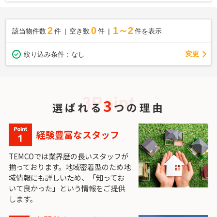
2
0
1～2
該当物件数
件
空き数
件
件を表示
変更
絞り込み条件：
なし
3
選ばれる
つの理由
経験豊富なスタッフ
TEMCOでは業界歴の長いスタッフが
揃っております。地域密着型のため地
域情報にも詳しいため、「知ってお
いて良かった」という情報をご提供
します。