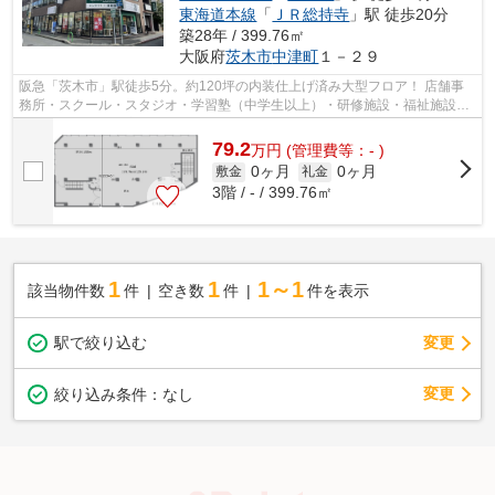
東海道本線
「
ＪＲ総持寺
」駅 徒歩20分
築28年 / 399.76㎡
大阪府
茨木市
中津町
１－２９
阪急「茨木市」駅徒歩5分。約120坪の内装仕上げ済み大型フロア！ 店舗事
務所・スクール・スタジオ・学習塾（中学生以上）・研修施設・福祉施設・
フィットネス・教室・インドアゴルフ...
79.2
万
円
(管理費等：- )
0ヶ月
0ヶ月
敷金
礼金
3階 / - / 399.76㎡
1
1
1～1
該当物件数
件
空き数
件
件を表示
駅で絞り込む
変更
変更
絞り込み条件：
なし