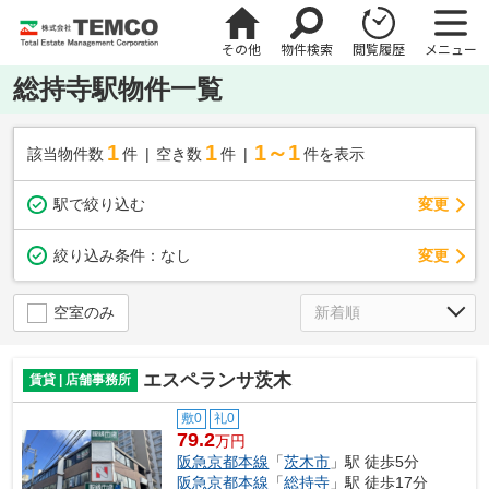
その他
物件検索
閲覧履歴
メニュー
総持寺駅物件一覧
1
1
1～1
該当物件数
件
空き数
件
件を表示
駅で絞り込む
変更
変更
絞り込み条件：
なし
空室のみ
エスペランサ茨木
賃貸 | 店舗事務所
敷0
礼0
79.2
万円
阪急京都本線
「
茨木市
」駅 徒歩5分
阪急京都本線
「
総持寺
」駅 徒歩17分