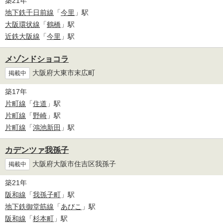
築21年
地下鉄千日前線
「
今里
」駅
大阪環状線
「
鶴橋
」駅
近鉄大阪線
「
今里
」駅
メゾンドショコラ
大阪府大東市末広町
掲載中
築17年
片町線
「
住道
」駅
片町線
「
野崎
」駅
片町線
「
鴻池新田
」駅
カデンツァ我孫子
大阪府大阪市住吉区我孫子
掲載中
築21年
阪和線
「
我孫子町
」駅
地下鉄御堂筋線
「
あびこ
」駅
阪和線
「
杉本町
」駅