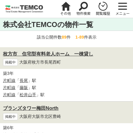
その他
物件検索
閲覧履歴
メニュー
株式会社TEMCOの物件一覧
該当公開件数
89
件
1-89
件表示
枚方市 住宅型有料老人ホーム 一棟貸し
大阪府枚方市長尾西町
掲載中
築3年
片町線
「
長尾
」駅
片町線
「
藤阪
」駅
片町線
「
松井山手
」駅
ブランズタワー梅田North
大阪府大阪市北区豊崎
掲載中
築6年