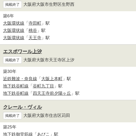
大阪府大阪市生野区生野西
掲載終了
築6年
大阪環状線
「
寺田町
」駅
大阪環状線
「
桃谷
」駅
大阪環状線
「
天王寺
」駅
エスポワール上汐
大阪府大阪市天王寺区上汐
掲載終了
築30年
近鉄難波・奈良線
「
大阪上本町
」駅
地下鉄谷町線
「
谷町九丁目
」駅
地下鉄谷町線
「
四天王寺前夕陽ヶ丘
」駅
クレール・ヴィル
大阪府大阪市住吉区苅田
掲載終了
築25年
地下鉄御堂筋線
「
あびこ
」駅