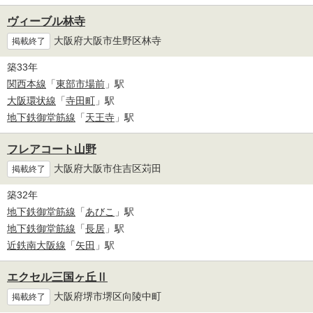
ヴィーブル林寺
大阪府大阪市生野区林寺
掲載終了
築33年
関西本線
「
東部市場前
」駅
大阪環状線
「
寺田町
」駅
地下鉄御堂筋線
「
天王寺
」駅
フレアコート山野
大阪府大阪市住吉区苅田
掲載終了
築32年
地下鉄御堂筋線
「
あびこ
」駅
地下鉄御堂筋線
「
長居
」駅
近鉄南大阪線
「
矢田
」駅
エクセル三国ヶ丘Ⅱ
大阪府堺市堺区向陵中町
掲載終了