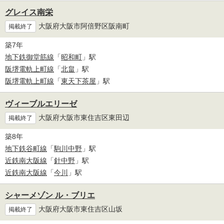
グレイス南栄
大阪府大阪市阿倍野区阪南町
掲載終了
築7年
地下鉄御堂筋線
「
昭和町
」駅
阪堺電軌上町線
「
北畠
」駅
阪堺電軌上町線
「
東天下茶屋
」駅
ヴィーブルエリーゼ
大阪府大阪市東住吉区東田辺
掲載終了
築8年
地下鉄谷町線
「
駒川中野
」駅
近鉄南大阪線
「
針中野
」駅
近鉄南大阪線
「
今川
」駅
シャーメゾン ル・ブリエ
大阪府大阪市東住吉区山坂
掲載終了