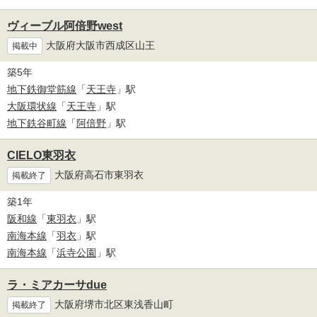
ヴィーブル阿倍野west
大阪府大阪市西成区山王
掲載中
築5年
地下鉄御堂筋線
「
天王寺
」駅
大阪環状線
「
天王寺
」駅
地下鉄谷町線
「
阿倍野
」駅
CIELO東羽衣
大阪府高石市東羽衣
掲載終了
築1年
阪和線
「
東羽衣
」駅
南海本線
「
羽衣
」駅
南海本線
「
浜寺公園
」駅
ラ・ミアカーサdue
大阪府堺市北区東浅香山町
掲載終了