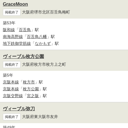
GraceMoon
大阪府堺市北区百舌鳥梅町
掲載終了
築53年
阪和線
「
百舌鳥
」駅
南海高野線
「
百舌鳥八幡
」駅
地下鉄御堂筋線
「
なかもず
」駅
ヴィーブル枚方公園
大阪府枚方市枚方上之町
掲載終了
築5年
京阪本線
「
枚方市
」駅
京阪本線
「
枚方公園
」駅
京阪交野線
「
宮之阪
」駅
ヴィーブル弥刀
大阪府東大阪市友井
掲載終了
築49年