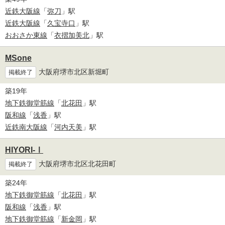
近鉄大阪線
「
弥刀
」駅
近鉄大阪線
「
久宝寺口
」駅
おおさか東線
「
衣摺加美北
」駅
MSone
大阪府堺市北区新堀町
掲載終了
築19年
地下鉄御堂筋線
「
北花田
」駅
阪和線
「
浅香
」駅
近鉄南大阪線
「
河内天美
」駅
HIYORI-Ⅰ
大阪府堺市北区北花田町
掲載終了
築24年
地下鉄御堂筋線
「
北花田
」駅
阪和線
「
浅香
」駅
地下鉄御堂筋線
「
新金岡
」駅