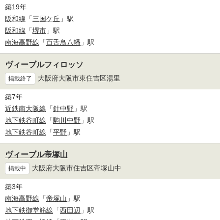
築19年
阪和線
「
三国ケ丘
」駅
阪和線
「
堺市
」駅
南海高野線
「
百舌鳥八幡
」駅
ヴィーブルフィロッソ
大阪府大阪市東住吉区湯里
掲載終了
築7年
近鉄南大阪線
「
針中野
」駅
地下鉄谷町線
「
駒川中野
」駅
地下鉄谷町線
「
平野
」駅
ヴィーブル帝塚山
大阪府大阪市住吉区帝塚山中
掲載中
築3年
南海高野線
「
帝塚山
」駅
地下鉄御堂筋線
「
西田辺
」駅