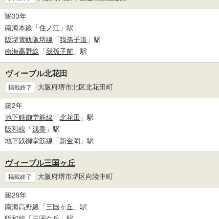
築33年
南海本線
「
住ノ江
」駅
阪堺電軌阪堺線
「
我孫子道
」駅
南海高野線
「
我孫子前
」駅
ヴィーブル北花田
大阪府堺市北区北花田町
掲載終了
築2年
地下鉄御堂筋線
「
北花田
」駅
阪和線
「
浅香
」駅
地下鉄御堂筋線
「
新金岡
」駅
ヴィーブル三国ヶ丘
大阪府堺市堺区向陵中町
掲載終了
築29年
南海高野線
「
三国ヶ丘
」駅
阪和線
「
三国ケ丘
」駅