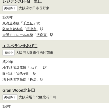
レジデンスFFM千里丘
大阪府吹田市長野東
掲載終了
築38年
東海道本線
「
千里丘
」駅
阪急京都本線
「
摂津市
」駅
大阪モノレール本線
「
沢良宜
」駅
エスペランサあびこ
大阪府大阪市住吉区苅田
掲載中
築29年
地下鉄御堂筋線
「
あびこ
」駅
阪和線
「
我孫子町
」駅
地下鉄御堂筋線
「
長居
」駅
Gran Wood北花田
大阪府堺市北区北花田町
掲載終了
築8年