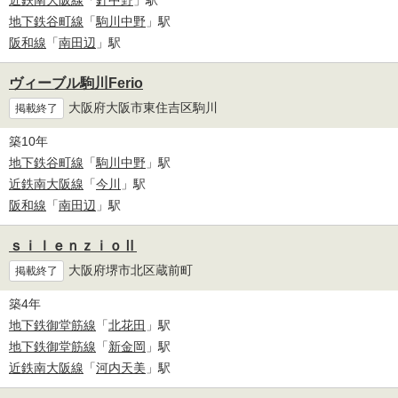
地下鉄谷町線
「
駒川中野
」駅
阪和線
「
南田辺
」駅
ヴィーブル駒川Ferio
大阪府大阪市東住吉区駒川
掲載終了
築10年
地下鉄谷町線
「
駒川中野
」駅
近鉄南大阪線
「
今川
」駅
阪和線
「
南田辺
」駅
ｓｉｌｅｎｚｉｏⅡ
大阪府堺市北区蔵前町
掲載終了
築4年
地下鉄御堂筋線
「
北花田
」駅
地下鉄御堂筋線
「
新金岡
」駅
近鉄南大阪線
「
河内天美
」駅