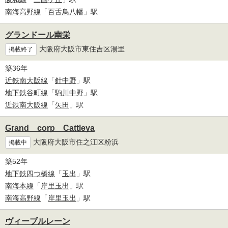
南海高野線
「
百舌鳥八幡
」駅
グランドール南栄
大阪府大阪市東住吉区湯里
掲載終了
築36年
近鉄南大阪線
「
針中野
」駅
地下鉄谷町線
「
駒川中野
」駅
近鉄南大阪線
「
矢田
」駅
Grand corp Cattleya
大阪府大阪市住之江区粉浜
掲載中
築52年
地下鉄四つ橋線
「
玉出
」駅
南海本線
「
岸里玉出
」駅
南海高野線
「
岸里玉出
」駅
ヴィーブルレーン