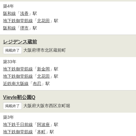
築4年
阪和線
「
浅香
」駅
地下鉄御堂筋線
「
北花田
」駅
阪和線
「
堺市
」駅
レジデンス蔵前
大阪府堺市北区蔵前町
掲載終了
築33年
地下鉄御堂筋線
「
新金岡
」駅
地下鉄御堂筋線
「
北花田
」駅
近鉄南大阪線
「
布忍
」駅
Vievle靭公園Q
大阪府大阪市西区京町堀
掲載終了
築3年
地下鉄千日前線
「
阿波座
」駅
地下鉄御堂筋線
「
本町
」駅