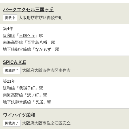
パークエクセル三国ヶ丘
大阪府堺市堺区向陵中町
掲載中
築4年
阪和線
「
三国ケ丘
」駅
南海高野線
「
百舌鳥八幡
」駅
地下鉄御堂筋線
「
なかもず
」駅
SPICA.K.E
大阪府大阪市住吉区南住吉
掲載終了
築21年
阪和線
「
我孫子町
」駅
南海高野線
「
沢ノ町
」駅
地下鉄御堂筋線
「
長居
」駅
ワイハイツ栄和
大阪府大阪市住之江区安立
掲載終了