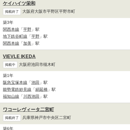
ケイハイツ栄和
大阪府大阪市平野区平野市町
掲載終了
築3年
関西本線
「
平野
」駅
地下鉄谷町線
「
平野
」駅
関西本線
「
加美
」駅
VIEVLE IKEDA
大阪府池田市槻木町
掲載中
築1年
阪急宝塚本線
「
池田
」駅
能勢電鉄妙見線
「
絹延橋
」駅
福知山線
「
川西池田
」駅
ワコーレヴィータ二宮町
兵庫県神戸市中央区二宮町
掲載終了
築6年