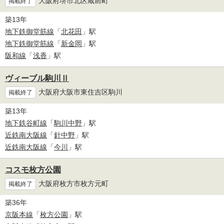
大阪府堺市北区蔵前町
掲載終了
築13年
地下鉄御堂筋線
「
北花田
」駅
地下鉄御堂筋線
「
新金岡
」駅
阪和線
「
浅香
」駅
ヴィーブル駒川Ⅱ
大阪府大阪市東住吉区駒川
掲載終了
築13年
地下鉄谷町線
「
駒川中野
」駅
近鉄南大阪線
「
針中野
」駅
近鉄南大阪線
「
今川
」駅
コスモ枚方公園
大阪府枚方市枚方元町
掲載終了
築36年
京阪本線
「
枚方公園
」駅