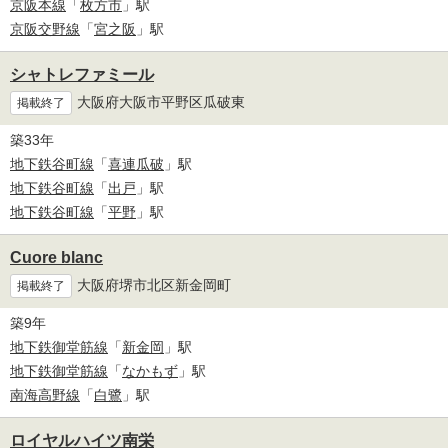
京阪本線
「
枚方市
」駅
京阪交野線
「
宮之阪
」駅
シャトレファミール
大阪府大阪市平野区瓜破東
掲載終了
築33年
地下鉄谷町線
「
喜連瓜破
」駅
地下鉄谷町線
「
出戸
」駅
地下鉄谷町線
「
平野
」駅
Cuore blanc
大阪府堺市北区新金岡町
掲載終了
築9年
地下鉄御堂筋線
「
新金岡
」駅
地下鉄御堂筋線
「
なかもず
」駅
南海高野線
「
白鷺
」駅
ロイヤルハイツ南栄