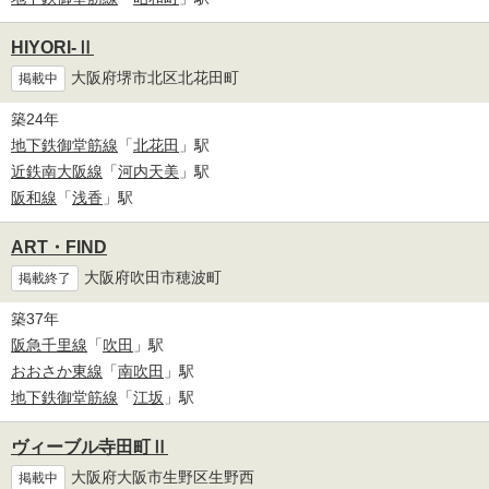
HIYORI-Ⅱ
大阪府堺市北区北花田町
掲載中
築24年
地下鉄御堂筋線
「
北花田
」駅
近鉄南大阪線
「
河内天美
」駅
阪和線
「
浅香
」駅
ART・FIND
大阪府吹田市穂波町
掲載終了
築37年
阪急千里線
「
吹田
」駅
おおさか東線
「
南吹田
」駅
地下鉄御堂筋線
「
江坂
」駅
ヴィーブル寺田町Ⅱ
大阪府大阪市生野区生野西
掲載中