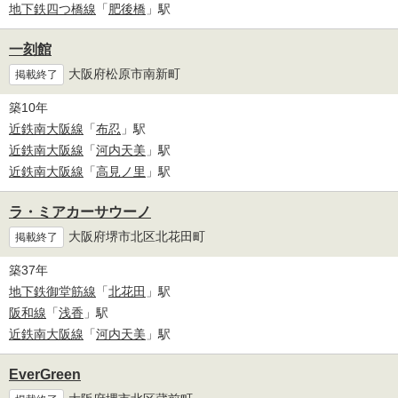
地下鉄四つ橋線
「
肥後橋
」駅
一刻館
大阪府松原市南新町
掲載終了
築10年
近鉄南大阪線
「
布忍
」駅
近鉄南大阪線
「
河内天美
」駅
近鉄南大阪線
「
高見ノ里
」駅
ラ・ミアカーサウーノ
大阪府堺市北区北花田町
掲載終了
築37年
地下鉄御堂筋線
「
北花田
」駅
阪和線
「
浅香
」駅
近鉄南大阪線
「
河内天美
」駅
EverGreen