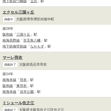
地下鉄四つ橋線
「
玉出
」駅
エクセル三国ヶ丘
大阪府堺市堺区向陵中町
掲載中
築28年
阪和線
「
三国ケ丘
」駅
南海高野線
「
百舌鳥八幡
」駅
地下鉄御堂筋線
「
なかもず
」駅
マーレ羽衣
大阪府高石市羽衣
掲載終了
築24年
南海本線
「
羽衣
」駅
阪和線
「
東羽衣
」駅
南海本線
「
浜寺公園
」駅
ミシェール住之江
大阪府大阪市住之江区住之江
掲載終了