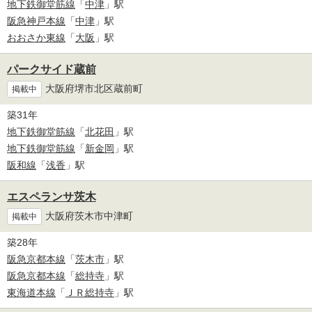
地下鉄御堂筋線
「
中津
」駅
阪急神戸本線
「
中津
」駅
おおさか東線
「
大阪
」駅
パークサイド蔵前
大阪府堺市北区蔵前町
掲載中
築31年
地下鉄御堂筋線
「
北花田
」駅
地下鉄御堂筋線
「
新金岡
」駅
阪和線
「
浅香
」駅
エスペランサ茨木
大阪府茨木市中津町
掲載中
築28年
阪急京都本線
「
茨木市
」駅
阪急京都本線
「
総持寺
」駅
東海道本線
「
ＪＲ総持寺
」駅