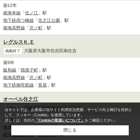
築12年
南海本線
「
住ノ江
」駅
地下鉄四つ橋線
「
住之江公園
」駅
南海高野線
「
沢ノ町
」駅
レグルスＫ.Ｅ
大阪府大阪市住吉区南住吉
掲載終了
築9年
阪和線
「
我孫子町
」駅
南海高野線
「
沢ノ町
」駅
地下鉄御堂筋線
「
長居
」駅
オーベル住之江
大阪府大阪市住之江区住之江
掲載終了
当サイトでは、お客様の当サイト利用状況把握、サービス向上検討を目的と
して、クッキー（Cookie）を使用しています。
築4年
詳しくは、当社の
「Cookieの取扱いについて」
をご確認ください。
南海本線
「
住ノ江
」駅
閉じる
阪堺電軌阪堺線
「
我孫子道
」駅