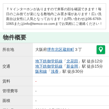
ＴＶインターホンがありますので来客の顔を確認できます！毎
日のごみ捨てが楽になる敷地内ごみ置き場があります！広い洗
面台は女性に人気となっております！お問い合わせは06-6769-
1065またはinfo@temco-co.comまでお気軽にご連絡ください！
物件概要
所在地
大阪府
堺市北区
蔵前町
３丁
地下鉄御堂筋線
「
北花田
」駅 徒歩12分
交通
地下鉄御堂筋線
「
新金岡
」駅 徒歩15分
阪和線
「
浅香
」駅 徒歩30分
賃料
-
管理費等
-
面積
-