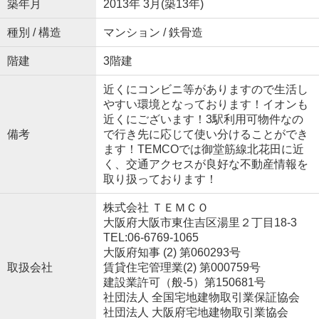
築年月
2013年 3月(築13年)
種別 / 構造
マンション / 鉄骨造
階建
3階建
近くにコンビニ等がありますので生活し
やすい環境となっております！イオンも
近くにございます！3駅利用可物件なの
備考
で行き先に応じて使い分けることができ
ます！TEMCOでは御堂筋線北花田に近
く、交通アクセスが良好な不動産情報を
取り扱っております！
株式会社 ＴＥＭＣＯ
大阪府大阪市東住吉区湯里２丁目18-3
TEL:06-6769-1065
大阪府知事 (2) 第060293号
取扱会社
賃貸住宅管理業(2) 第000759号
建設業許可（般-5）第150681号
社団法人 全国宅地建物取引業保証協会
社団法人 大阪府宅地建物取引業協会