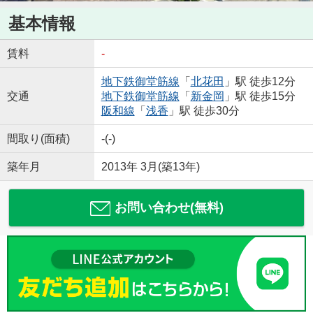
基本情報
賃料
-
地下鉄御堂筋線
「
北花田
」駅 徒歩12分
交通
地下鉄御堂筋線
「
新金岡
」駅 徒歩15分
阪和線
「
浅香
」駅 徒歩30分
間取り(面積)
-(-)
築年月
2013年 3月(築13年)
お問い合わせ(無料)