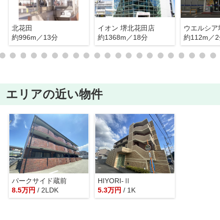
北花田
イオン 堺北花田店
ウエルシア
約996m／13分
約1368m／18分
約112m／
エリアの近い物件
パークサイド蔵前
HIYORI-Ⅱ
8.5
万
円
/ 2LDK
5.3
万
円
/ 1K