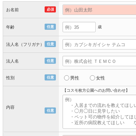
お名前
必須
年齢
任意
歳
法人名（フリガナ）
任意
法人名
任意
性別
任意
男性
女性
【コスモ枚方公園へのお問い合わせ】
内容
任意