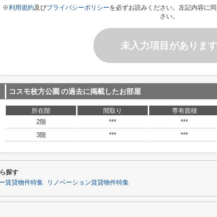
※
利用規約
及び
プライバシーポリシー
を必ずお読みください。左記内容に同
さい。
未入力項目がありま
コスモ枚方公園
の過去に掲載したお部屋
所在階
間取り
専有面積
2階
***
***
3階
***
***
ら探す
ー賃貸物件特集
リノベーション賃貸物件特集