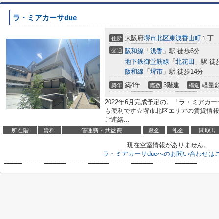
ラ・ミアカーサdue
大阪府
堺市北区
東浅香山町
１丁
住所
交通
阪和線
「
浅香
」駅 徒歩6分
地下鉄御堂筋線
「
北花田
」駅 徒
阪和線
「
堺市
」駅 徒歩14分
築4年
3階建
軽量
築年
階数
構造
2022年6月完成予定の。「ラ・ミアカー
も便利です☆堺市北区エリアの賃貸情報
ご連絡...
所在階
賃料
管理費・共益費
敷金
礼金
間取り
現在空室情報がありません。
ラ・ミアカーサdueへのお問い合わせは