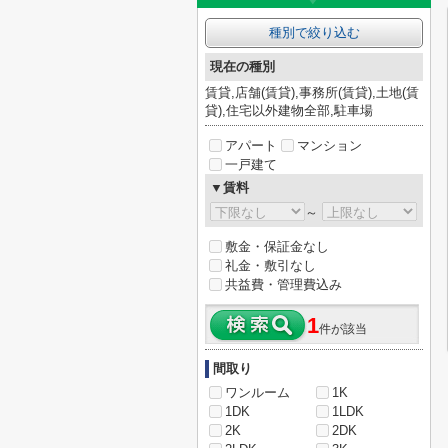
種別で絞り込む
現在の種別
賃貸,店舗(賃貸),事務所(賃貸),土地(賃
貸),住宅以外建物全部,駐車場
アパート
マンション
一戸建て
▼賃料
～
敷金・保証金なし
礼金・敷引なし
共益費・管理費込み
1
件が該当
間取り
ワンルーム
1K
1DK
1LDK
2K
2DK