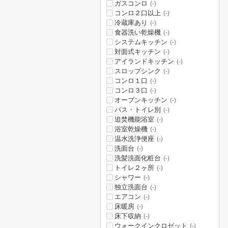
ガスコンロ
(-)
コンロ２口以上
(-)
冷蔵庫あり
(-)
食器洗い乾燥機
(-)
システムキッチン
(-)
対面式キッチン
(-)
アイランドキッチン
(-)
スロップシンク
(-)
コンロ１口
(-)
コンロ３口
(-)
オープンキッチン
(-)
バス・トイレ別
(-)
追焚機能浴室
(-)
浴室乾燥機
(-)
温水洗浄便座
(-)
洗面台
(-)
洗髪洗面化粧台
(-)
トイレ２ヶ所
(-)
シャワー
(-)
独立洗面台
(-)
エアコン
(-)
床暖房
(-)
床下収納
(-)
ウォークインクロゼット
(-)