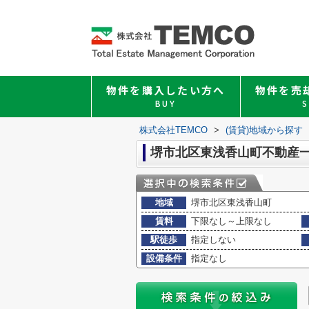
物件を購入したい方へ
物件を売
BUY
S
株式会社TEMCO
>
(賃貸)地域から探す
堺市北区東浅香山町不動産
地域
堺市北区東浅香山町
賃料
下限なし～上限なし
駅徒歩
指定しない
設備条件
指定なし