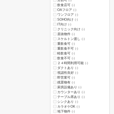
分割可
(-)
飲食店可
(-)
OAフロア
(-)
ワンフロア
(-)
SOHO向け
(-)
IT向け
(-)
クリニック向け
(-)
居抜物件
(-)
スケルトン渡し
(-)
重飲食可
(-)
重飲食不可
(-)
軽飲食可
(-)
飲食不可
(-)
２４時間利用可能
(-)
ダクトあり
(-)
視認性良好
(-)
即営業可
(-)
残置物有
(-)
厨房設備あり
(-)
カウンターあり
(-)
テーブル席あり
(-)
シンクあり
(-)
カラオケOK
(-)
地下物件
(-)