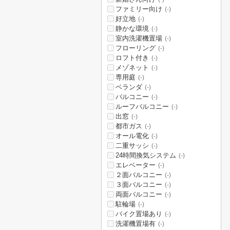
ファミリー向け
(-)
好立地
(-)
静かな環境
(-)
室内洗濯機置場
(-)
フローリング
(-)
ロフト付き
(-)
メゾネット
(-)
専用庭
(-)
ベランダ
(-)
バルコニー
(-)
ルーフバルコニー
(-)
出窓
(-)
都市ガス
(-)
オール電化
(-)
二重サッシ
(-)
24時間換気システム
(-)
エレベーター
(-)
２面バルコニー
(-)
３面バルコニー
(-)
両面バルコニー
(-)
駐輪場
(-)
バイク置場あり
(-)
洗濯機置場有
(-)