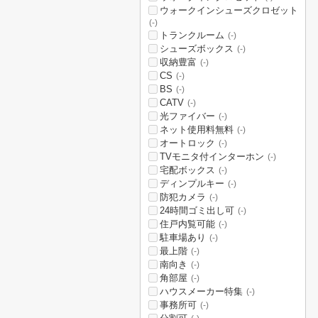
ウォークインシューズクロゼット
(-)
トランクルーム
(-)
シューズボックス
(-)
収納豊富
(-)
CS
(-)
BS
(-)
CATV
(-)
光ファイバー
(-)
ネット使用料無料
(-)
オートロック
(-)
TVモニタ付インターホン
(-)
宅配ボックス
(-)
ディンプルキー
(-)
防犯カメラ
(-)
24時間ゴミ出し可
(-)
住戸内覧可能
(-)
駐車場あり
(-)
最上階
(-)
南向き
(-)
角部屋
(-)
ハウスメーカー特集
(-)
事務所可
(-)