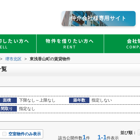
仲介会社様専用サイト
却したい方へ
物件を借りたい方へ
会社
ELL
RENT
COMP
>
堺市北区
>
東浅香山町の賃貸物件
一覧
面積
下限なし～上限なし
築年数
指定しない
間取り
指定なし
並び順：
空室物件のみ表示
1
1-1
該当公開件数
件
件表示