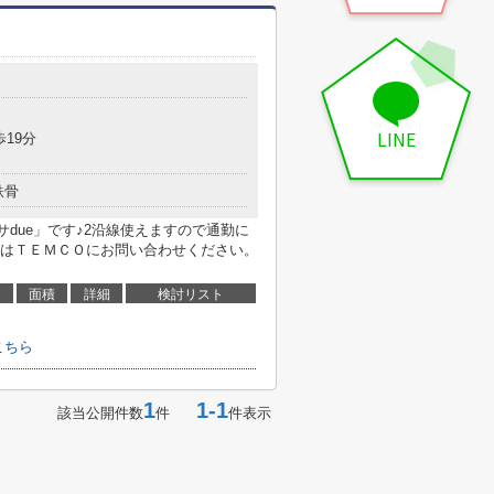
LINE
歩19分
鉄骨
サdue」です♪2沿線使えますので通勤に
はＴＥＭＣＯにお問い合わせください。
面積
詳細
検討リスト
こちら
1
1-1
該当公開件数
件
件表示