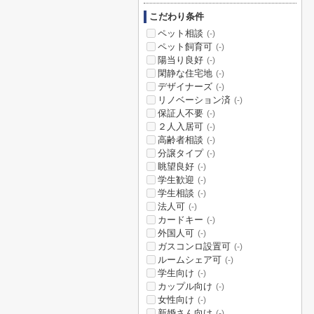
こだわり条件
ペット相談
(-)
ペット飼育可
(-)
陽当り良好
(-)
閑静な住宅地
(-)
デザイナーズ
(-)
リノベーション済
(-)
保証人不要
(-)
２人入居可
(-)
高齢者相談
(-)
分譲タイプ
(-)
眺望良好
(-)
学生歓迎
(-)
学生相談
(-)
法人可
(-)
カードキー
(-)
外国人可
(-)
ガスコンロ設置可
(-)
ルームシェア可
(-)
学生向け
(-)
カップル向け
(-)
女性向け
(-)
新婚さん向け
(-)