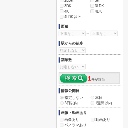
2LDK
3K
3DK
3LDK
4K
4DK
4LDK以上
面積
～
駅からの徒歩
築年数
1
件が該当
情報公開日
指定しない
本日
3日以内
1週間以内
画像・動画あり
画像あり
動画あり
パノラマあり