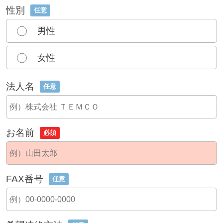
性別
任意
男性
女性
法人名
任意
お名前
必須
FAX番号
任意