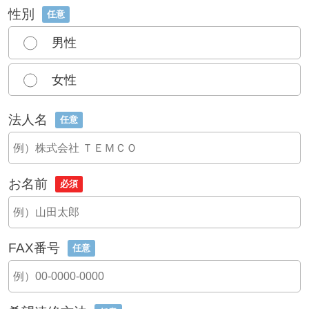
性別
任意
男性
女性
法人名
任意
お名前
必須
FAX番号
任意