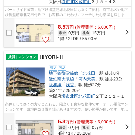
大阪府
堺市北区
蔵前町
３丁５－４３
パークサイド蔵前：地下鉄御堂筋線北花田にも近くて便利。堺市北区や地下
鉄御堂筋線北花田付近で、お客様のこだわりにマッチしたお部屋を探しませ
んか。当社が全力でお部屋探しをサポ...
8.5
万
円
(管理費等：6,000円 )
0万円
15万円
敷金
礼金
1階 / 2LDK / 55.00㎡
HIYORI-Ⅱ
賃貸 | マンション
敷0
礼0
地下鉄御堂筋線
「
北花田
」駅 徒歩8分
近鉄南大阪線
「
河内天美
」駅 徒歩23分
阪和線
「
浅香
」駅 徒歩27分
築24年 / 25.20㎡
大阪府
堺市北区
北花田町
２丁２１１－１
条件として多くの方がこだわる、陽当りも良好な物件です！オール電化マン
ションです！敷地内ゴミ置き場がありますので、使い勝手が良いです！地下
鉄御堂筋線北花田を中心に生活をする...
5.3
万
円
(管理費等：6,000円 )
0万円
0万円
敷金
礼金
4階 / 1K / 25.20㎡