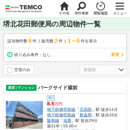
その他
物件検索
閲覧履歴
メニュー
堺北花田郵便局の周辺物件一覧
6
2
1～6
該当物件数
件
販売数
件
件を表示
変更
絞り込み条件：
なし
空室のみ
パークサイド蔵前
賃貸 | マンション
敷0
8.5
万円
地下鉄御堂筋線
「
北花田
」駅 徒歩11分
地下鉄御堂筋線
「
新金岡
」駅 徒歩16分
阪和線
「
浅香
」駅 徒歩29分
築31年 / 55.00㎡