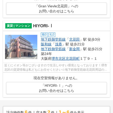
「Gran Vievle北花田」への
お問い合わせはこちら
HIYORI-Ⅰ
賃貸 | マンション
敷0
礼0
地下鉄御堂筋線
「
北花田
」駅 徒歩3分
阪和線
「
浅香
」駅 徒歩21分
地下鉄御堂筋線
「
新金岡
」駅 徒歩21分
築24年
大阪府
堺市北区
北花田町
１丁９－１
近くにイオン等がございますので生活しやすい環境となっております！堺市
北区の賃貸情報は私どもにお任せください☆地下鉄御堂筋線北花田周辺の賃
貸も種類豊富にございます☆お電話での...
現在空室情報がありません。
「HIYORI-Ⅰ」への
お問い合わせはこちら
6
2
1～6
該当物件数
件
空き数
件
件を表示