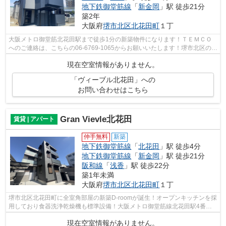
地下鉄御堂筋線
「
新金岡
」駅 徒歩21分
築2年
大阪府
堺市北区
北花田町
１丁
大阪メトロ御堂筋北花田駅まで徒歩1分の新築物件になります！ＴＥＭＣＯ
へのご連絡は、こちらの06-6769-1065からお願いいたします！堺市北区の地
下鉄御堂筋線北花田周辺なら当社で幅広...
現在空室情報がありません。
「ヴィーブル北花田」への
お問い合わせはこちら
Gran Vievle北花田
賃貸 | アパート
仲手無料
新築
地下鉄御堂筋線
「
北花田
」駅 徒歩4分
地下鉄御堂筋線
「
新金岡
」駅 徒歩21分
阪和線
「
浅香
」駅 徒歩22分
築1年未満
大阪府
堺市北区
北花田町
１丁
堺市北区北花田町に全室角部屋の新築D-roomが誕生！オープンキッチンを採
用しており食器洗浄乾燥機も標準設備！大阪メトロ御堂筋線北花田駅4番出
口徒歩2分の好立地！学校区は五箇荘東...
現在空室情報がありません。