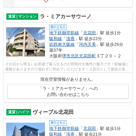
ラ・ミアカーサウーノ
賃貸 | マンション
敷0
礼0
地下鉄御堂筋線
「
北花田
」駅 徒歩1分
阪和線
「
浅香
」駅 徒歩22分
近鉄南大阪線
「
河内天美
」駅 徒歩25分
築37年
大阪府
堺市北区
北花田町
３丁２０－２
その日から明るいお部屋で暮らせるのが照明付き物件の魅力です！駐輪場に
屋根がありますので濡れずに停めていただけます！入居日として都合の良い
日がございましたらご相談ください！...
現在空室情報がありません。
「ラ・ミアカーサウーノ」への
お問い合わせはこちら
ヴィーブル北花田
賃貸 | ハイツ
敷0
礼0
地下鉄御堂筋線
「
北花田
」駅 徒歩1分
阪和線
「
浅香
」駅 徒歩21分