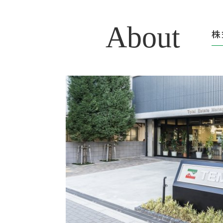
About
株