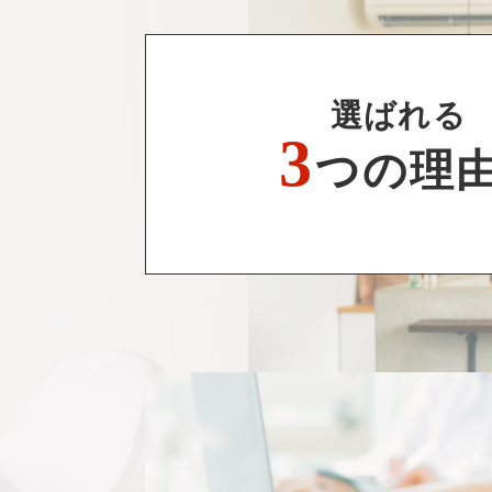
選ばれる
3
つの理由