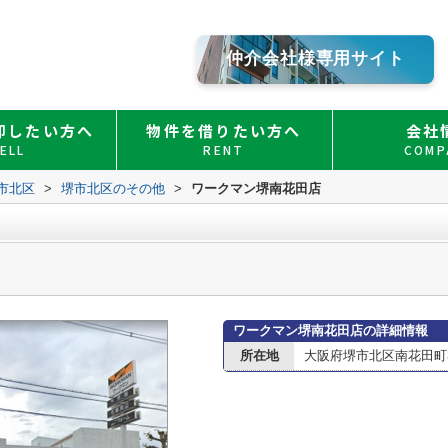
仲介会社様専用サイト
却したい方へ
物件を借りたい方へ
会社
ELL
RENT
COMP
市北区
>
堺市北区のその他
>
ワークマン堺南花田店
ワークマン堺南花田店の詳細情報
所在地
大阪府堺市北区南花田町37