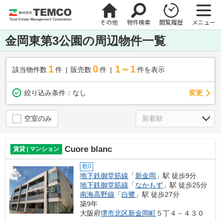
その他
物件検索
閲覧履歴
メニュー
金岡東第3公園の周辺物件一覧
1
0
1～1
該当物件数
件
販売数
件
件を表示
変更
絞り込み条件：
なし
空室のみ
Cuore blanc
賃貸 | マンション
敷0
地下鉄御堂筋線
「
新金岡
」駅 徒歩9分
地下鉄御堂筋線
「
なかもず
」駅 徒歩25分
南海高野線
「
白鷺
」駅 徒歩27分
築9年
大阪府
堺市北区
新金岡町
５丁４－４３０