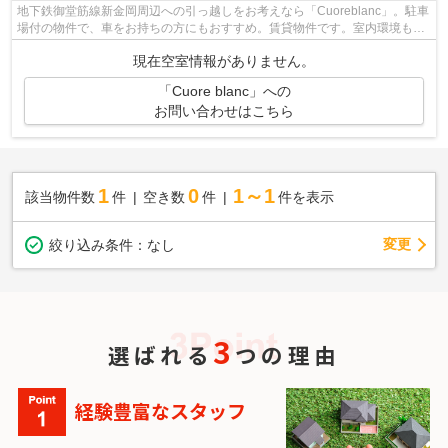
地下鉄御堂筋線新金岡周辺への引っ越しをお考えなら「Cuoreblanc」。駐車
場付の物件で、車をお持ちの方にもおすすめ。賃貸物件です。室内環境も整
っています。お風呂が好きな方に欠か...
現在空室情報がありません。
「Cuore blanc」への
お問い合わせはこちら
1
0
1～1
該当物件数
件
空き数
件
件を表示
変更
絞り込み条件：
なし
3
選ばれる
つの理由
経験豊富なスタッフ