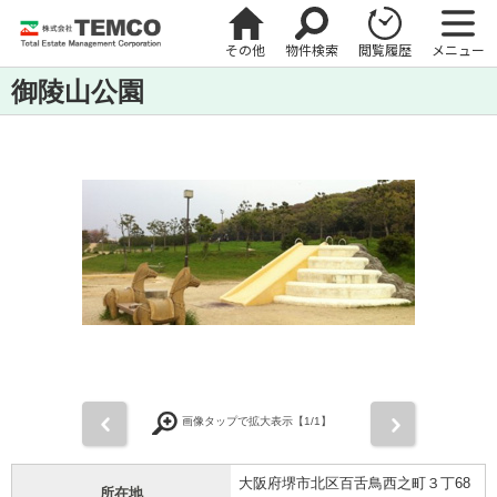
その他
物件検索
閲覧履歴
メニュー
御陵山公園
前
次
画像タップで拡大表示【
1
/1】
大阪府堺市北区百舌鳥西之町３丁68
所在地