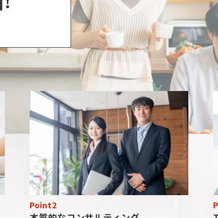
!
Point2
P
本質的なコンサルティング