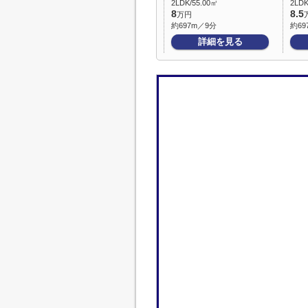
2LDK/55.00㎡
2LDK
8
8.5
万円
約697m／9分
約69
詳細を見る