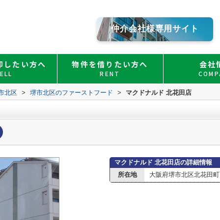
仲介会社様専用サイト
却したい方へ
物件を借りたい方へ
会社
ELL
RENT
COMP
市北区
>
堺市北区のファーストフード
>
マクドナルド 北花田店
マクドナルド 北花田店の詳細情報
所在地
大阪府堺市北区北花田町２