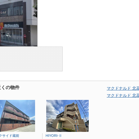
近くの物件
マクドナルド 北
マクドナルド 北
クサイド蔵前
HIYORI-Ⅱ