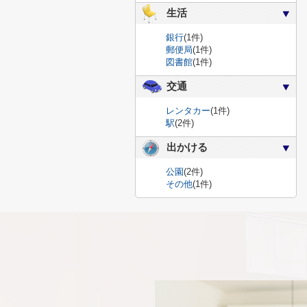
生活
銀行
(1件)
郵便局
(1件)
図書館
(1件)
交通
レンタカー
(1件)
駅
(2件)
出かける
公園
(2件)
その他
(1件)