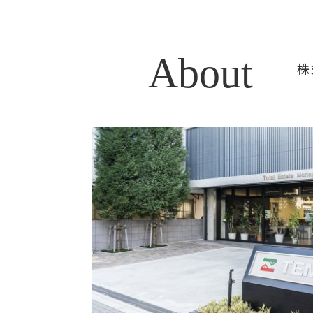
About
株