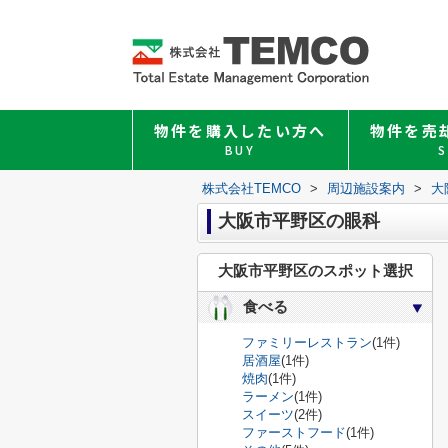
物件を購入したい方へ
物件を売
BUY
S
株式会社TEMCO
>
周辺施設案内
>
大
大阪市平野区の眼科
大阪市平野区のスポット選択
食べる
ファミリーレストラン
(1件)
居酒屋
(1件)
焼肉
(1件)
ラーメン
(1件)
スイーツ
(2件)
ファーストフード
(1件)